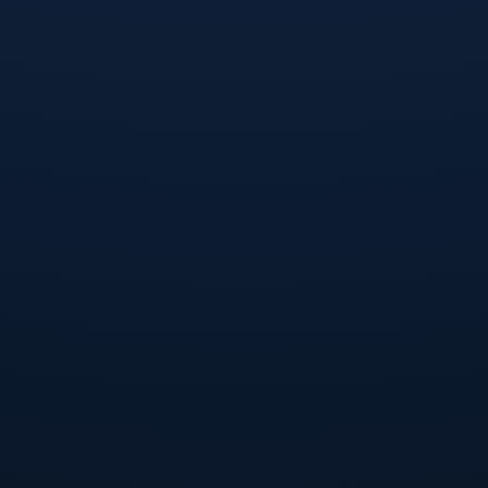
或者“买便宜”了 二是可以与自己的模型预测进行对比 当个人评估主胜真实
之则应谨慎追捧热门队或者情绪化选择 通过这一简单的概率视角 就能初步