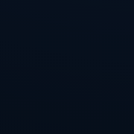
平台起初给出的盘口充分体现了双方名气与历史战绩的差距
队胜率 盘口也出现微妙变化 不少数据敏感的玩家据此选择
只看名气的用户遭遇损失 而基于数据分析做出决策的玩家则
写在数据之中
关键指标与模型化思维的应用
围绕世界杯竞猜数据分析与趋势 个人玩家至少可以关注几类
平 第二是射门质量 包括禁区内射门占比 远射比例 头球频
跑动距离 对抗次数 短时间内赛事密集程度 这些都直接影
在掌握关键指标之后 值得进一步引入简单的模型化思维 比
比一乃至大球小球的概率 再与平台提供的大小球赔率对比 
据为起点 以概率为语言的习惯 就已经与感性押注拉开了明
趋势洞察 从单场预测到长期优势
真正成熟的世界杯竞猜策略 不在于押中某一个冷门 而在于
当多数球队在小组赛前两轮表现出谨慎风格 导致小球比例
所左右 而忽略热身赛 历届世界杯以及战术演变的大样本数
相反 如果能通过持续跟踪赛事节奏 裁判尺度 VAR干预频
盘口调整之前提前布局 这也是从单场投机走向长期优势的
环境的窗口