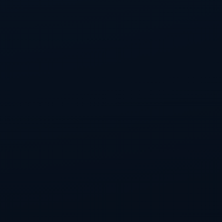
微下调强
些忽略数据
它往往早已
真实攻守水
 如高强度
算0比0一
要保持以数
 举例而言
比分的记忆
就有机会在
预期和战术