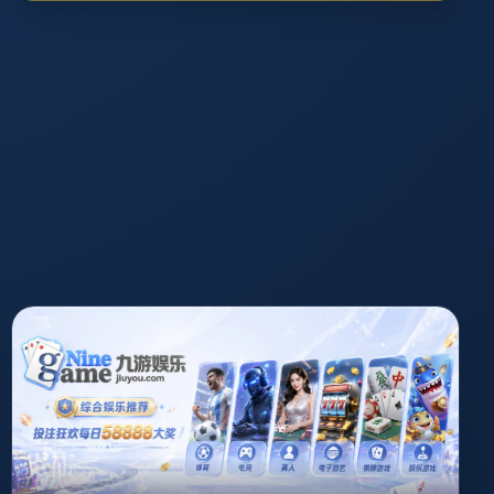
度等多维数
邮箱：admin@zh-zone-pgsimulator.com
理解数据，
地址：江苏省宿迁市宿城区幸福街道
支球队的场
热点新闻
比分而忽视
局3点5客
历史交锋法国不败 突尼斯能否逆袭实现爆
冷奇迹
再归一化，
2026-08-08
“免费在线观看世界杯高
清直播频道大全”
2026-08-08
重大失误 足协评议海港
2比1梅州两粒进球应判
无效
2026-08-08