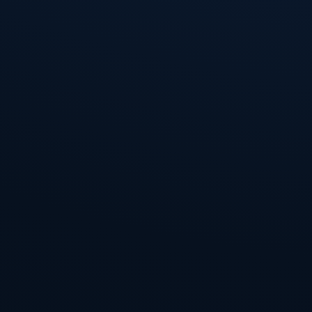
用户行为与情绪趋势在平台中的体现
除了赛场数据，世界杯竞猜平台还高度依赖用户行为数据
若出现异常集中的主胜投注，平台往往会根据风险敞口调
临近开赛时赔率会出现小幅波动，这背后往往并非情报变
值得注意的是，世界杯期间大量新手涌入，使得“情绪盘”
现非理性押注集中的现象。这使得平台在某些时间节点上
的玩家，如果叠加客观的数据分析，就有机会在大多数人
案例解析 数据视角下的冷门与热门
以某届世界杯的小组赛为例 一支世界排名靠前的欧洲强队面
一边倒地涌向强队 但如果进一步拆解数据 就会发现细节并
在预选赛阶段的反击效率极高 射门转化率和定位球得分能