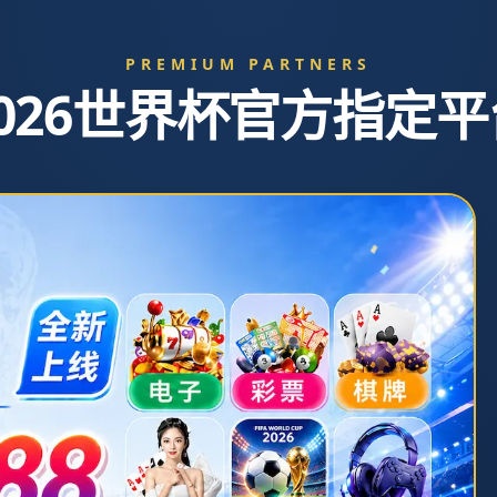
zone-pgsimulator.com
网站首页
界杯竞猜平台数据分析与趋势
2026-07-07T08:30:17+08:00
感觉下注”的娱乐场景，而是演变为一个高度数据化、模型化的决策战场
势，只有借助系统化的数据分析，才能在概率游戏中争取更高的期望回报
台运作逻辑、优化个人策略、洞察市场情绪的核心入口。