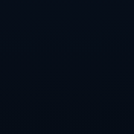
势。从这个案例可以看出,完善的功能配置不仅改变了球迷的参与方
式,还能引导其基于信息和逻辑进行决策,而非单纯跟随名气或情绪。
从球迷视角看世界杯外围平台的多重价值
对普通球迷而言,世界杯外围平台的价值不仅体现在参与感上,更在于
其对赛事理解的拓展。一方面,通过平台提供的数据和分析工具,球迷
能够更细致地关注阵容轮换、战术变化和临场调整,从而加深对足球
本身的理解,而不再只是停留在比分层面。另一方面,平台集成的社区
讨论、观点分享和专家解读功能,也让用户可以在同一场景下完成信
息获取、观点碰撞和结果验证的全流程。尤其在热门对决或者关键
淘汰赛中,平台往往成为球迷情绪和观点的聚合场,通过多元视角让观
赛体验更加立体。当然,在享受这些附加价值的同时,理智和自控仍是
所有参与者需要时刻牢记的底线。