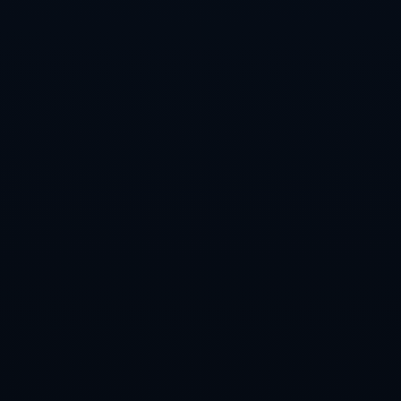
选择世界杯外围平台时的关键考量要素
在多平台并存的环境中,如何选择适合自己的世界杯外围平台,成为用
户普遍关注的问题。一般而言,可以从几个维度进行考量 首先是合规
与安全,包括平台背景、风控机制和隐私保护措施 等 这是所有功能