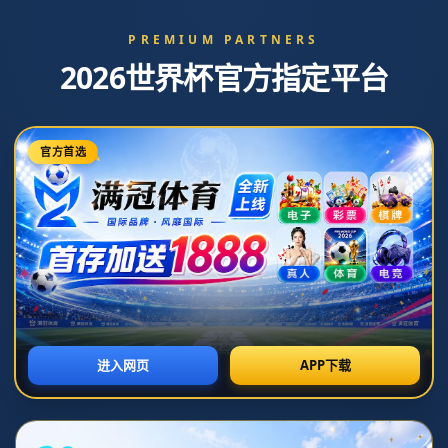
新闻中心
当前位置：
首页
>
新闻中心
全面解析世界杯外围平台功能与优势
2026-07-07T08:30:17+08:00
全面解析世界杯外围平台功能与优势深度拆解用户体验与安全性
每到世界杯周期,不仅绿茵场上的对决扣人心弦,围绕赛事衍生出的各
类数字服务也同样热度飙升。其中,世界杯外围平台凭借丰富的玩
法、实时的数据支持以及便捷的交互体验,逐渐成为球迷观赛时的重
要“第二现场”。相比传统线下渠道,这类平台在信息透明度、功能集
成度以及风险管控能力方面,都展现出明显优势,也正是这些差异,重