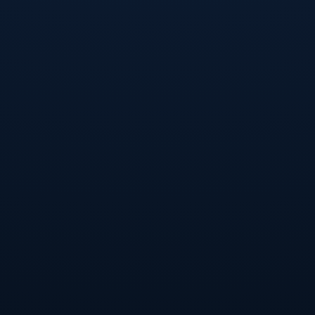
动等,在识别到可能存在风险时触发二次验证或风险提醒。同时,为了
帮助用户保持理性参与,平台会在使用过程中嵌入消费提示、冷静期
功能,甚至提供自我限制工具 例如设置单日额度上限或暂时冻结部分
参与功能 等。通过这些机制,平台既保护了用户权益,也在强调理性
参与的态度,避免世界杯高氛围下的冲动行为放大潜在风险。