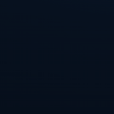
世界杯手机下注离不开智能手机本身的安全配置。很多用户
虚设。建议从以下几方面入手 一是保持手机操作系统与安
注相关应用，警惕所谓“破解版”“高赔率定制版”等非官
进行精简管理，如果一个下注App要求访问通讯录、位置
别，防止手机遗失后他人直接进入App进行操作。从安全
个人隐私与信息安全的自我保护
世界杯期间，不少所谓“高手交流群”“内部推荐群”会在
与类似群聊前，务必问自己两个问题 对方是否具有清晰可
片、银行卡号、验证码截图等敏感资料，即便对方自称是客
次小额中奖放松警惕，随后在“升级权限”时被要求提交身
远超输一场球。信息一旦泄露，很难完全回收，保持适度
理性下注 资金管理比预测比分更重要
安全并不仅仅是技术层面的防护，还包括 对自身行为边界
误。在任何手机下注操作之前，都应先为自己设定清晰的资
停止 不以借款或透支信用卡参与下注 视下注为娱乐消费