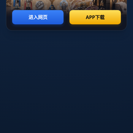
。首先是 账号与交易安全。正规的手机下注应用通常会提供短信验证、
应避免使用和社交媒体、网银相同的密码，尽量设置 长度足够且包含大
为在多个网站使用相同密码，被不法分子撞库后，不仅下注账户被清空，
往支持实名制绑定银行卡或第三方支付，充值与提现都有明确记录和到账
钱打给个人。如果平台频繁更换收款账户、提现条件模糊、或在提款时额