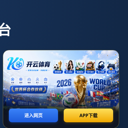
关于我们
产品服务
新闻资讯
联系方式
当前位置：
首页
>
新闻中心
站内搜索
”，但在方
联系信息
，不只是一
一夜暴
电话：028-6392341
传真：028-6392341