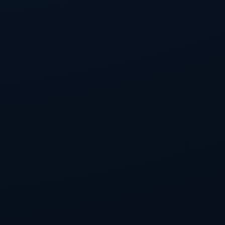
台也形同
店下载下
三是对权限
纹或面容识
转账。在参
份证照
先是通过几
贷款，后果
等决策错
度就坚决
额不超过总