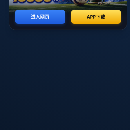
选择平台时的几个关键维度
在合规前提确定后，接下来要关注的是平台本身的安全能力
器或多因素认证，可以有效防止他人盗登。用户在注册时，
与数字的复杂密码，并定期更换。有案例显示，有玩家因
箱也遭到入侵。其次是 资金流通的透明度，安全的平台往
需要通过私人账户转账，更不会以“内部活动”为由要求把
理材料，这些都是高风险信号。
保护手机设备的基础防线