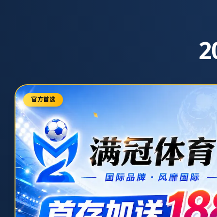
客服热线：028-6392341
Email:
admin@zh-
新闻中心
如何安全
如何在世界杯期间更安全地完成手机下注操作
每逢世界杯，比赛本身带来的激情之外，各类手机下注活动
便和刺激的背后，却隐藏着信息泄露、资金被骗、沉迷博
场球，而是自己的个人隐私和积蓄。在考虑世界杯手机下注
富”。