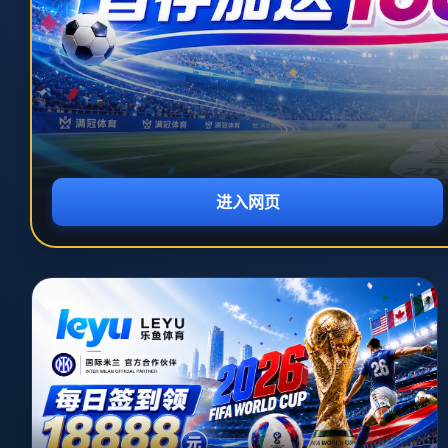
安全下注的首要前提 认清合法与合规
谈安全之前，需要先明确一点 合规平台是风险控制的底线
务。一旦选择了所谓“境外服务器”“内部庄家”等灰色平
前，应先核查所在地区对网络博彩的法规，例如是否有官
否公示相关牌照信息、是否能够在官方监管网站上查询到
应谨慎远离。