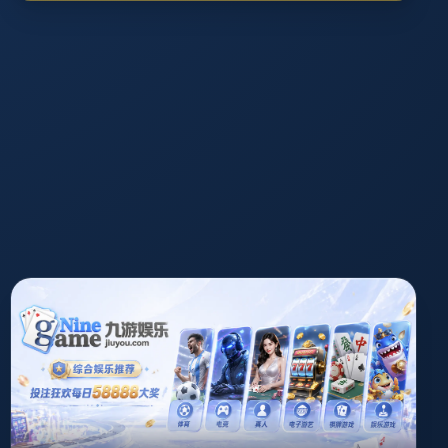
邮箱：admin@zh-zone-pgsimulator.com
构提供服
地址：江苏省宿迁市宿城区幸福街道
手机下注
留意平台是
热点新闻
再高赔率也
半场-阿马杜世界波马莱
莱点射 申花2-0浙江
2026-08-08
2024年全国壁球公开赛
暨亚洲团体锦标赛国家
壁球集训队选拔赛的...
2026-08-08
组织大师！特雷-杨全场
7中1，得到7分19次助
攻