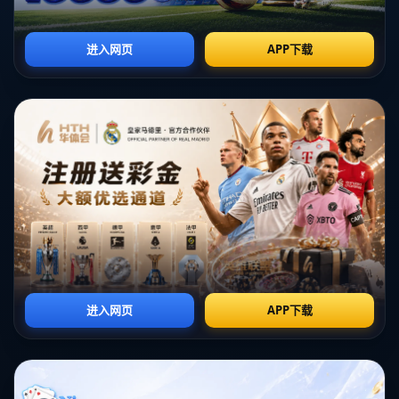
体育赛事的传播方式也发生了翻天覆地的变化。此次篮球联赛通过
网络直播、社交媒体互动等多种方式，使得赛事的观赏性和参与度
大大提高。
当然，联赛的成功离不开多个方面的共同努力。**校际合作**和政
府及企业的支持，为赛事的发展奠定了坚实的基础。来自各行业的
赞助与合作，不仅为比赛提供了更好的物质保障，也通过各种形式
的活动扩大了赛事的影响力。
在未来，中国大学生篮球联赛将继续发挥其在**校园体育发展**中