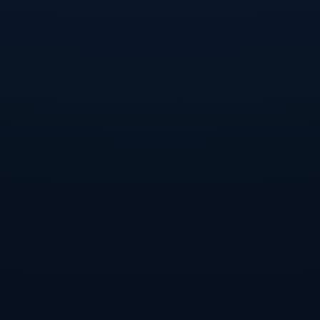
从体育新闻视角观察，《秦俑魂》不仅是一套武术作品的成功，更
是一次体育舞台叙事方式的突破。它打破了以往武术展示中“套路即
内容”的单一视角，而是把运动员当成“时代讲述者”：身姿是句子，
队形是段落，整套演出则是一篇浓缩的历史篇章。在近期的多项武
术赛事与综合性体育活动中，《秦俑魂》屡屡作为开幕式、展演环
节压轴登场，运动员在灯光下肃立如俑，一声鼓响全队齐动，霎那
间从静止的“陶俑”化作有血有肉的“秦军”。这种从“静”到“动”的转
换，与体育本身蕴含的力量美学高度契合，让许多原本冲着赛事而
来的观众，意外地在体育现场上了一堂“立体历史课”。
值得注意的是，《秦俑魂》的影响早已超出传统武术圈层，逐渐向
更广泛的体育与大众文化领域延展。在城市体育嘉年华、校园运动
会、青少年体育节等活动中，越来越多的团队开始改编、学习这套
作品。一批青少年武术队在训练中用上了《秦俑魂》的分解动作，
以此感受“从静如雕塑到动若雷霆”的对比张力，教练在讲解时不再
只强调技术要领，而是会加入“秦文化”“兵马俑”的历史背景介绍。
这种以作品为纽带的体育教学转变，让传统文化教育不再停留于课
堂灌输，而是渗透进孩子们的身体记忆和运动体验中，使传统文化