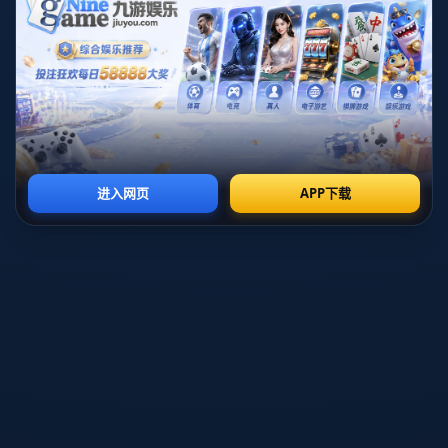
两种气质，如何在有限时空中和谐统一？顾艳军给出的答案是：以
武术为骨、以舞台为皮、以文化为魂。他根据兵马俑威严肃穆的形
象，将动作的起承转合做了大量调整——起势如俑塑般沉稳，过渡
似列阵般整齐，发力则如破阵般凌厉；步伐不再单纯强调速度，而
是强调“沉”和“稳”，让每一次前进都带有厚重历史的回响。他大胆
将秦代鼓乐节奏融入背景配乐，以鼓点映衬肢体爆发，构成了一种
“鼓武合一”的时空氛围感，让观众仿佛置身千军辐辏的秦军军阵之
中，心跳不由自主与节奏同频。
《秦俑魂》的成型，是顾艳军多年体育实践与文化探索的一个集中
结晶。他自幼习武，长期活跃于各级武术比赛和大型体育展演现
场，对竞技规则、镜头语言、观众审美都极为熟悉。与此他又对历
史和非遗文化情有独钟，常年往返于历史遗址与训练场之间，在兵
马俑坑前驻足良久，在古籍中寻觅秦汉兵法的影子。他深知，体育
表演如果脱离文化根基，就很容易沦为炫技，而文化表达如果缺乏
体育的形式创新，也难以打动当代观众。《秦俑魂》的诞生，正是
他不断思索“如何让传统文化在赛场上开口说话”的一次有力回应。