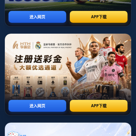
作为一项融合竞技、观赏与文化表达的武术作品，《秦俑魂》并非
简单的套路拼接，而是以秦俑这一世界文化符号为核心意象，通过
武术动作的节奏、队形的变化、神态的凝固与爆发，将宏大历史融
入短短几分钟的体育展示之中。顾艳军在创编之初，就明确将创作
定位为“体育表演与文化叙事的双重载体”：一方面要符合现代武术
与大众体育表演的审美趋势，具有足够的竞技张力与视觉冲击；另
一方面又要尽可能忠实传达秦文化所蕴含的雄浑气度、铁血军魂与
家国情怀，在一招一式间勾连起观众对中华文明的情感共鸣。这种
清晰的创作方向，使《秦俑魂》从问世之初就自带鲜明的文化标识
和精神内核。
将“秦俑”搬上体育舞台并非易事。历史上的秦军甲胄厚重、阵列严
整，而现代武术表演则讲求灵动、速度与节奏感，看似截然不同的