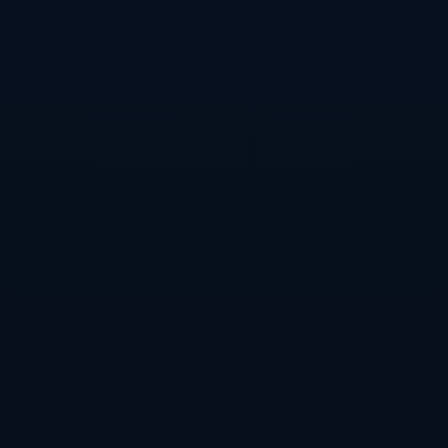
真正“动”了起来，“活”了起来。