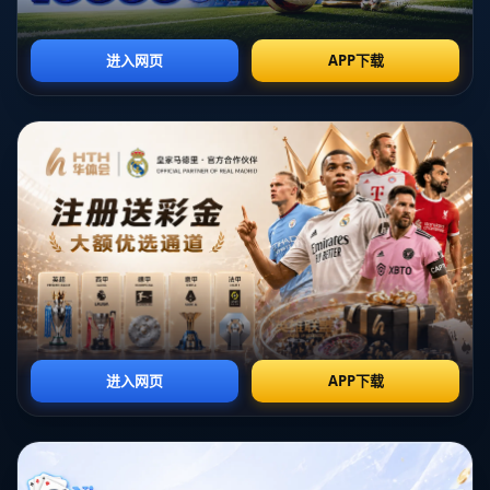
涯。殷聪曾多次在国际顶级赛事上为国家赢得荣誉，他的技战术能
力和临场应变力一直为业内称道。因此，不少业内人士认为他具备
将个人优秀的运动经验转化为**带领团队进步的能力**。他的上任
无疑是羽总对其能力和潜力的高度认可。
**国家队的新挑战**
当前，国家羽毛球队面临诸多挑战。国际羽坛竞争日益激烈，各国
选手磨刀霍霍，在技术、体能和心理等各个方面不断突破。因此，
新任教练最大的任务之一便是如何在这股全球竞争热潮中**塑造一
支更具竞争力的队伍**。殷聪的执教理念和策略或将成为解决这一
问题的关键。
**战术革新与团队建设**
专业观察者指出，殷聪一直以来提倡以**较为激进的战术打法**著
称。在新的角色定位下，他是否会将这种激进理念引入国家队的训
练和比赛，也是人们极为关心的话题。结合他过往的战绩与执教经
验，他或许会在保留传统优势的基础上，进一步强化团队的整体
性，例如通过加强双打和混双的配合，提升团队作战的默契程度。
**案例分析：羽毛球双打的创新**
**在过往的比赛中，增加团队合作的创新打法**屡见不鲜，特别是
在双打比赛中，取得过显著成效的例子不在少数。双打作为团队合
作的集中体现，一直是国家队的优势项目之一。以往的成功表明，