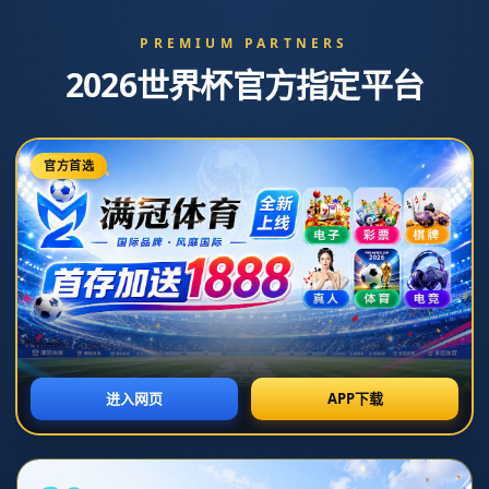
新闻中心
当前位置：
首页
>
新闻中心
羽总委任何殷聪出任国家队主教练
2026-07-07T08:30:17+08:00
**羽总委任殷聪出任国家队主教练，能否迎来新篇章？**