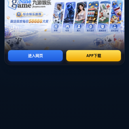
在这样的僵持之下，比赛的关键时刻往往取决于个人能力的闪光与
心理层面的抗压。马竞虽然在比赛尾声阶段制造出几次颇具威胁的
攻门，包括禁区内的贴身射门与禁区前沿的任意球，但要么被西班
牙人门将高接低挡化解，要么偏出了球门框架。一次门前的补射良
机，更是在慌乱之中被主队球员打高，令看台上一片叹息。相较之
下，西班牙人则在少数几次反击中保持了高度专注，他们不急于一
脚定输赢，而是通过合理的分球和拉扯拖慢节奏，消耗时间的同时
始终保持对马竞的牵制，显示出心态上的冷静与成熟。
终场哨响时，比分板上的平局象征着两队各取一分，但对于被寄予
厚望的马竞而言，这无疑更像是一场失败的胜利。他们在主场既没
有打出足够说服力的统治力，也没能在多次机会中完成致命一击，
全队在精神层面与技战术执行力上均显疲态。“状态低迷”逐渐从一
时的波动，演变为一段周期性的困惑。无论是进攻端创造力不足、