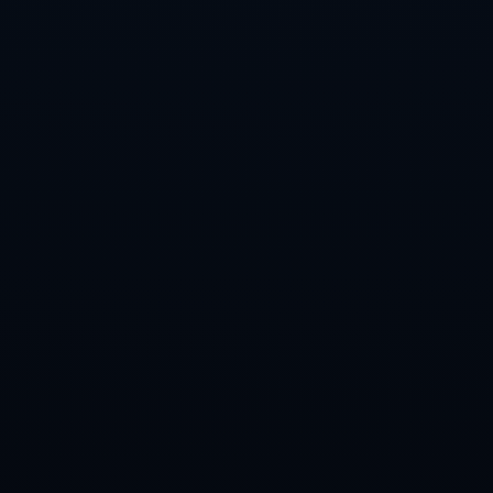
松懈、敢于在刀尖上起舞的“床单军团”，将直接关系到他们在本赛
季联赛乃至欧战中的最终走向。这场平局的意义，或许远不止积分
榜上的那一个点，更是一次警醒与拐点——要么继续在低迷中摇
摆，要么尽快完成自我修复，再度向巅峰发起冲击。
联系信息
电话：028-6392341
传真：028-6392341
邮箱：admin@zh-zone-pgsimulator.com
地址：江苏省宿迁市宿城区幸福街道
关于我们