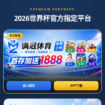
新闻中心
当前位置：
首页
>
新闻中心
状态低迷 马竞憾平西班牙人
2026-07-07T08:30:17+08:00
在一场原本被视为“强弱分明”的对决中，状态低迷的马德里竞技再
度错失重拾信心的良机，主场被斗志顽强的西班牙人逼平，全场比
分定格在令人唏嘘的平局上。这场比赛既暴露了马竞近期进攻端的
疲软与整体节奏的紊乱，也凸显出球队在关键时刻缺乏足够的掌控
力与杀伤力，与昔日那支铁血而高效的西蒙尼之师形成鲜明对比。
球迷在万达大都会球场的看台上见证的，不是一场酣畅淋漓的胜