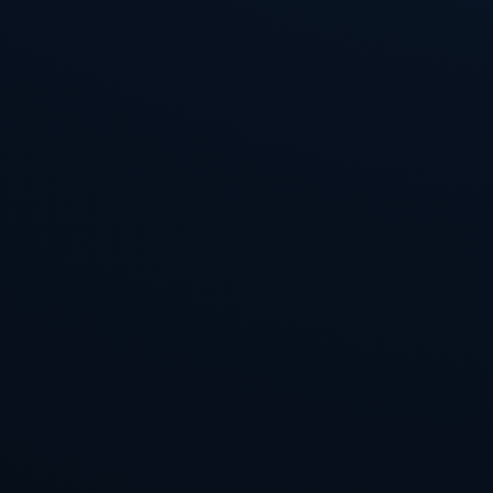
**勇士团队的优势**
勇士的胜利不仅仅依赖于库里的个人表现，更体现了团队的
士在攻防两端形成了良好的循环。这样的团队精神与均衡
**结语：**
本场比赛的结果再次表明，在NBA这个高竞争的舞台上，
向。尽管马刺面临困难，但只要继续培养新秀文班亚马，
来的比赛中，期待两队能够带来更多精彩的对抗与故事。