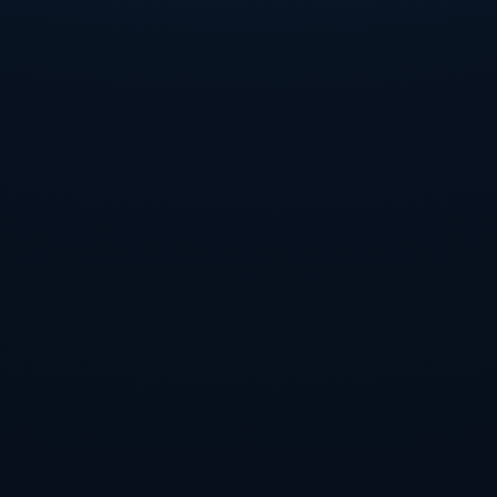
合作与默契。德拉蒙德·格林在防守端的贡献，以及其他球员的稳定发挥
的攻防策略，使得勇士在面对不同的对手时，都能随机应变，找到最佳解
球队的整体表现常常决定了胜负，而个人的出色发挥则能够在关键时刻改
他们依旧有希望重回正轨；而勇士队在库里的带领下，显然仍然拥有争冠