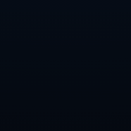
们
快捷链接
网站首页
：江苏省宿迁市宿城区幸福街道
公司简介
028-6392341