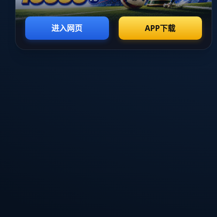
**库里再现巅峰，助力勇士取胜**
在对马刺的这场比赛中，库里无疑是全场最闪亮的明星，独
记又一记的三分球为球队稳定军心，让勇士队始终掌控比赛
为超级巨星的地位**。
**文班亚马的崛起，虽败犹荣**
相较于勇士的强势表现，马刺队虽然输掉比赛，但新秀文班
他在进攻和防守两端的潜力。文班亚马的天赋和对比赛的
季中处于困境，但文班亚马的表现无疑为球队的未来注入
**马刺的连败迷局**
马刺在本赛季的低迷状态令人担忧，连续11场比赛未能取
原因，除了球队经验不足局外，伤病、阵容轮换不当、以
赛中调整策略，避免连败的阴影继续笼罩。