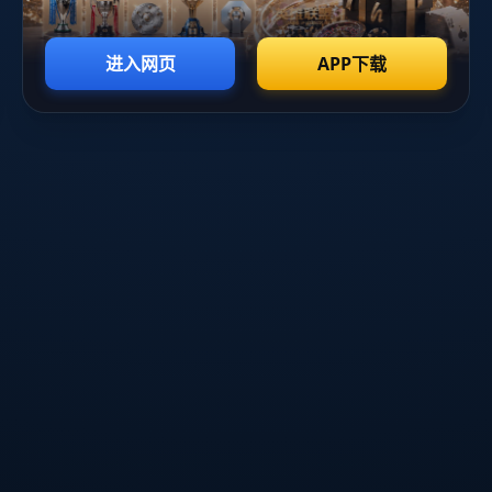
自砍下35分。他的投篮手感出色，更是展现出了他在关键时刻的决定性
节奏。无论是突破上篮还是远投，他的表现让对手防不胜防，**再次证
亚马同样值得关注。这位年轻的法国巨星在比赛中贡献了22分和8个篮
理解，使他在全场比赛中多次制造了机会，对勇士的防线造成了威胁。尽
了希望。
得胜利，这不仅对球队士气构成挑战，也对教练和管理层的决策提出了压
及对手实力的增强都是导致连败的因素。球队需要尽快找出问题所在，尽