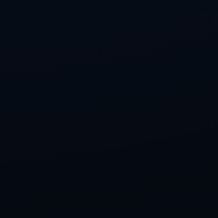
扫描二维码