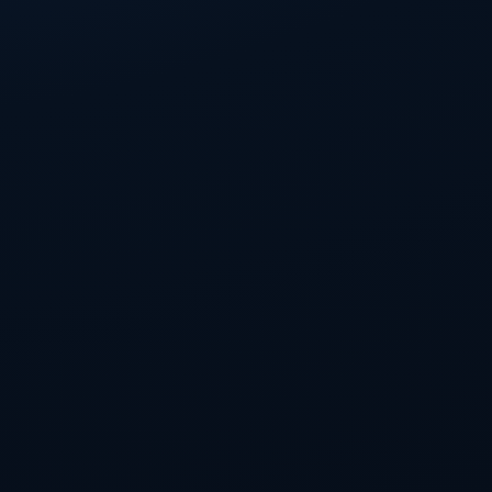
，使得勇
决方案。
变比赛的走
的实力。未