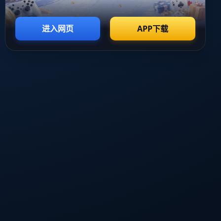
。库里用一
明了自己作
板，展现了
管马刺在赛
力。分析其
量在后续比