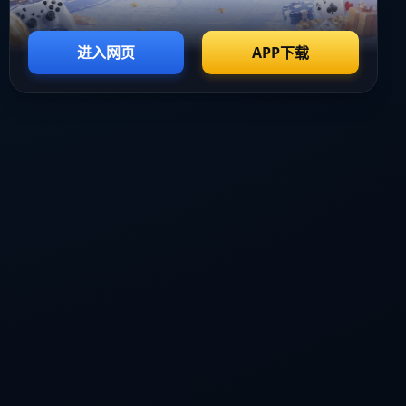
2026-08-08
控足球”
赢得了数次
头角，毕竟
养无疑是皇
机会。未来
未来的挑战
挑战中都将