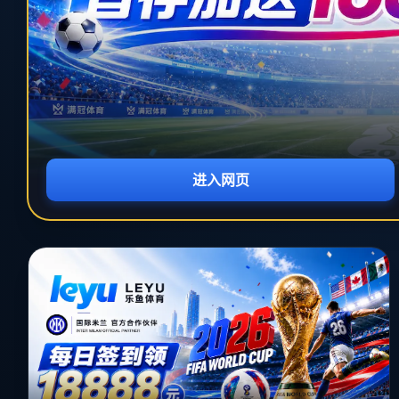
欧冠，作为欧洲足球俱乐部最高荣誉的赛事，自1955年
聚一堂，争夺这一重量级奖杯。欧冠不仅仅是一场比赛，
随着时间的推移，欧冠的赛事结构逐渐演变，从最初的单
赏性大大增强。每年，数十支球队会参与到资格赛中，通
在这项赛事中，冠军的获得不仅仅是荣誉的象征，更是一
其是当豪门球队参与其中，比赛的竞技性和戏剧性常常超
2、皇马的夺冠成就
皇家马德里是欧冠历史上最成功的俱乐部之一，自1956
领先于其他球队，不仅展示了他们在历史上的统治地位，
皇马的成功离不开诸多传奇球员的贡献，像迪斯蒂法诺、
奥、安切洛蒂这样的名帅，也为皇马的辉煌历程提供了战
此外，皇马在欧冠中的表现也常常成为其他球队学习的典
理素质和战斗精神。这种精神不仅塑造了他们的俱乐部文
3、其他四强球队对
虽然皇马在欧冠历史上的夺冠数目遥遥领先，但其他球队也