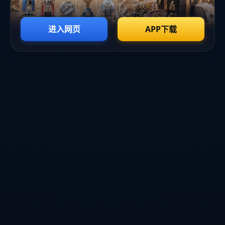
冰封了自己的传奇历史。特别是在瓜迪奥拉执教时期，巴萨以其独特的“传
时期展现出了强大的实力。拜仁在近年来凭借出色的团队配合和战术灵活
。对于这些球队来说，超越历史伟大选手的挑战仍在继续。
展
展和科技的进步，各队伍之间的差距逐渐缩小。更多的新兴俱乐部正崭露
将使得竞技场上的对手越来越多。
青训体系与俱乐部品牌的塑造上依然保持着高标准。新一代年轻球员的培
。
助商与媒体的介入将推动这项赛事的发展，给各支球队带来更多的资源和
何在这条路上保持独特性将是皇马及其他球队需要共同面对的挑战。
我们能够清晰地认识到，皇马不仅在历史上证明了自己的霸主地位，更在
赶，但皇马的底蕴与经验仍然使其在欧冠的舞台上占据重要位置。
冠的格局可能会发生变化。无论是皇马还是其他竞争对手，他们在未来的
将持续滋养这项伟大的赛事，为全球的球迷带来无尽的欢愉。