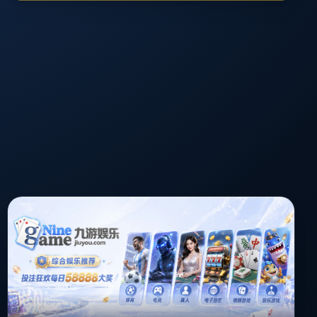
邮箱：admin@zh-zone-pgsimulator.com
俱乐部汇
地址：江苏省宿迁市宿城区幸福街道
合。
竞争性和观
热点新闻
聚于此，尤
梅西妻子分享全家庆祝夺冠合照深情宣告
你是我心中的冠军
2026-08-08
次数遥遥
邮报：C罗效力曼联时豪
，像穆里尼
宅出售 占地约9.3万平
米！
出强大的心
2026-08-08
拉特克利夫：没有比把
曼城红军踢下来更好的
事了
大利豪门在