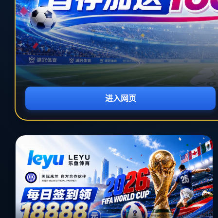
1、战术策略的对比
马德里竞技在过去几年中建立了以防守为核心的战术体系，
调团队整体防守，球员间的默契配合让对手很难突破其防
与之相比，多特蒙德则以其灵活多变的进攻战术著称。球队
行突破。多特的快速反击和精确传球让他们在面对任何对
在战术运用上，马竞的防守可能让他们在面对多特的快速
进攻与防守都将是对两支球队战术执行力的真实考验。
2、球员素质分析
无论是马竞还是多特，双方都有一批世界级的球员。马竞
具备较强的个人能力，更是在球队战术执行中起到重要的
而多特蒙德的前场组合如哈兰德和马伦同样不可小觑，他
特在反击时更多了一份保险。这种前锋的威胁对于马竞的
总的来说，两队的球员在技术和战术执行方面都具备高标
影响比赛的最终结果。
3、历史交锋与表现