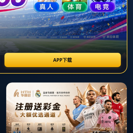
主教练西蒙尼的铁血精神体现在每一场比赛中。马竞往往以4-4-2的阵型
线。球队既能耐心等待对手的失误，也能通过高位逼抢制造反击机会。
在进攻时通常采用4-3-3阵型，强调边路的速度和创造力，利用球员的个
手时，都能创造出大量的进攻机会。
进攻时占据一定优势，而多特则需要找到破解马竞强固防线的方法。球场
的明星球员如卡拉斯科和勒马尔，能力精湛并且在关键时刻能够扭转战局
作用。
们的速度与技巧常常让对手防不胜防。特别是哈兰德，以其高效的进球能
后防线来说无疑是巨大的压力。
准，这场对决将是明星球员展现个人才华和团队配合的最佳舞台。他们的