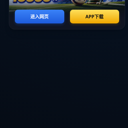
马竞与多特在历史交锋记录中表现得较为平衡，双方在欧
也显示出比赛的不可预测性。历史交锋中，每一次交锋都
多特在主场作战时的表现一向出色，老特拉福德的气氛极
则是一次机制上的考验。双方在强强对话中的表现让人期
总体来看，马竞与多特的历史交锋记录为这场较量奠定了
4、未来展望与影响
随着新赛季的到来，马竞与多特都在转会市场上有所动作
保持防守稳定的同时，进一步提升进攻火力。而多特则力
这场比赛的结果不仅关系到两队在联赛及杯赛中的争夺，
强队时的信心，而多特若能获胜，则进一步巩固其在德甲
因此，这不仅是一场关于积分和荣誉的较量，更是一场关
的基础。
总结：
综上所述，马德里竞技与多特蒙德的对抗必将是一场精彩
级球队的不同风采。在赛场上，将是战术智慧与球员才能
未来的比赛中，希望双方能展现出最佳状态，为球迷带来
待他们能在场上碰撞出更多精彩的火花。