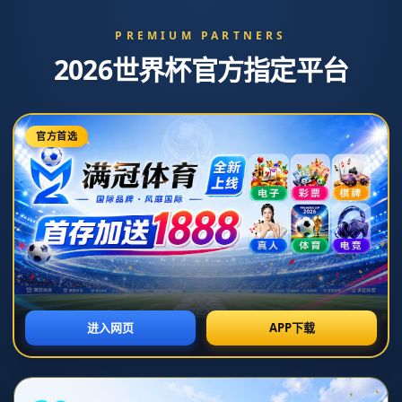
新闻中心
当前位置：
首页
>
新闻中心
瓦伦体育总监：此前哈维-格拉接近离队，马竞就无
法完成转会致歉
2026-07-07T08:30:17+08:00
**揭秘瓦伦体育总监言论：哈维-格拉的转会风波**
在现代足球界，转会市场总是充满戏剧性和意外。俱乐部间的转会
谈判不仅涉及大量的金钱交易，还受到政策、球员意愿等多种因素
的影响。瓦伦西亚足球俱乐部的体育总监近期的一番话又一次将人
们的目光聚焦到了哈维-格拉的身上。他提到了马竞因无法完成转会