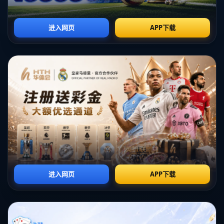
是转会费的支付方式还是球员的薪酬待遇，都可能成为谈判破裂的
关键因素。*值得一提的是，足球转会的细节繁多，即便是最细微的
差异也可能导致最终结果的骤变*。
整体来看，这桩未完成的转会再次提醒我们，**现代足球市场每次
交易背后都可能隐藏着复杂的博弈过程**。体育总监的角色除了完
成交易外，也需积极面对交易未达成的后果，**因而这次马竞的致
歉看似简单，实则反映了足球管理中的深层次沟通与协调挑战**。
**关键词如哈维-格拉、瓦伦西亚、马竞、转会风波贯穿全文**，不
仅自然流畅，紧扣主旨，也加深了对这次转会事件的理解，彰显出