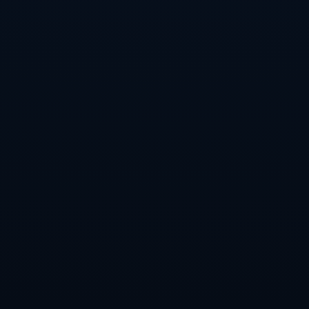
4、展望未来的意甲联
赛
展望未来，意甲联赛面临着诸多挑战与机遇。近年来，虽然英超、
西甲等联赛的竞争愈发激烈，但意甲始终保持着其独有的魅力与风
格。为了重振声威，意甲需要更加注重青训与球队建设，以适应现
代足球的发展趋势。
与此同时，借助技术与媒体的进步，意甲应该积极拓展其国际影响
力，吸引更多的海外球迷。推动联赛的商业化运作，与全球足球市
场接轨，将是未来发展的重要方向。通过磨合与创新，意甲可以抓
住时代的脉搏，迎来新一轮的辉煌。
在这一过程中，皮耶罗作为意大利足球的象征，将继续在文化与精
神上影响新一代球员。他的坚持与热情，将激励更多人把足球事业
进行到底，为未来的意甲添砖加瓦。
总结：
纵观意甲联赛的历史，不同的时期见证了不同的冠军与传奇人物的
诞生。皮耶罗的精彩职业生涯与意甲的变迁交相辉映，形成了一个
丰富多彩的足球故事。他不仅代表着曾经的辉煌，更为现今与未来