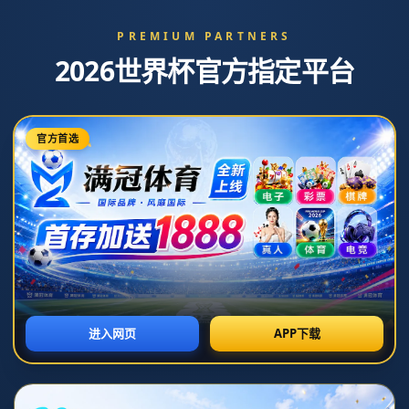
新闻中心
当前位置：
首页
>
新闻中心
意甲联赛历届冠军回顾及皮耶罗退役背后的故事探
讨
2026-07-07T08:30:17+08:00
意甲联赛，作为欧洲最具历史和影响力的足球联赛之一，自成立以
来，共涌现出无数优秀球队与球员。在这片热土上，冠军的争夺成
为每个赛季的焦点，而亚历山德罗·皮耶罗作为尤文图斯的传奇球
员，其辉煌的职业生涯更是意甲历史的一部分。本文将从意甲历届
冠军回顾、皮耶罗的荣耀与退役原因、意甲的变迁与皮耶罗的影