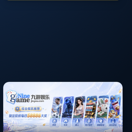
有的高度。
邮箱：admin@zh-zone-pgsimulator.com
重要因素。
地址：江苏省宿迁市宿城区幸福街道
热点新闻
曼联冬窗或低价出售马奎尔意在重组球队
防线
2026-08-07
哈登再次申请交易 76人
拖延或仍盼他回心转意
2026-08-07
欧洲杯巅峰对决在即 法国队与葡萄牙队期
待激烈较量
2026-08-07