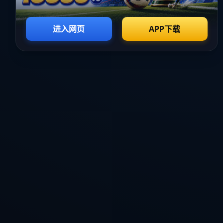
而**库里以超远距离投篮和迅捷的步伐推翻了传统篮球的定
的竞赛模式。毫无疑问，库里是**最伟大的射手之一**
大，是现代控卫位置的一大进步。这使得球场空间得以最大化
投篮的革命性贡献**上，而非全面的场上统治。
在**核心竞争优势**这一点上，魔术师约翰逊展现的是
势。魔术师的传球与视野是令所有控卫仰望的巅峰，其传球穿
核心。相比之下，库里的三分则注重个人进攻威胁与团队
**从领导能力和对比赛的全局影响来看**，魔术师约翰
力，使他屡屡左右比赛结果。他的全面性让湖人队在其职
过其三分球赋予球队的进攻空间来展现，实际的控球与组
因此，**尽管库里是篮球史上划时代的射手**，而**魔
仅仅归功于其赛场上的表现，更因其引领的风华年代和对
差异，才能对他们的历史地位作出更为公正的判断。