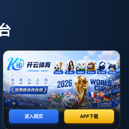
关于我们
产品服务
新闻资讯
联系方式
当前位置：
首页
>
新闻中心
站内搜索
人物。然
联系信息
话题的真实
电话：028-6392341
精准的传球
传真：028-6392341