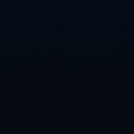
聚光灯几乎都对准了里弗斯。不论是数据层面的出色发挥，还是那次让人
之无愧的主角。而在更长远的赛季图景中，这样一场关键胜利不仅巩固了
于球迷而言，他们或许已经记不清本场所有的回合细节，但一定会记得那
线，轻盈跃起，将皮球送入篮筐的画面。这一幕，足以被反复播放，成为