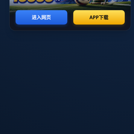
这次回合发生在第四节还剩不到两分钟的时候，当时双方
分，试图借势反扑，却在随后的一个回合中出现致命失误
见他像上紧发条般瞬间启动，从后场直接奔向前场，脚步
抗和封堵路线来延缓他的推进速度，然而里弗斯在中线附
整站位的时间，那种行云流水般的突破，让人几乎来不及