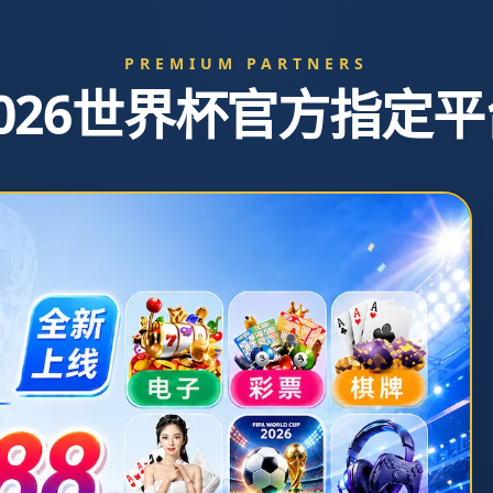
zone-pgsimulator.com
网站首页
速反攻 突破防守轻松上篮
2026-07-07T08:30:17+08:00
最具代表性的画面。北京时间昨晚，在一场备受关注的常规赛焦点战中，
生，而真正点燃全场的，正是里弗斯在末节关键时刻的一次疾速反击，他
但没有减速，反而加快了节奏，连贯变向与突然加速完成突破，最终轻松