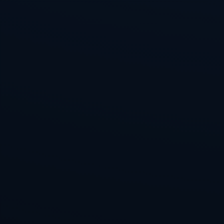
值得一提的是，本场比赛里弗斯在防守端的活跃程度也为
对方后卫根本无法安心组织阵地战。赛前，对手主教练曾
是令他们吃尽苦头。很多时候，里弗斯并不是单纯伸手冒
自己的抢断创造机会。那记决定胜负走向的抢断，同样来源
从心理层面看，这次关键反击也展现了里弗斯的“大心脏”
在很多球员眼中可能是一次冒险。但里弗斯显然对自己的
点。对于一名领袖球员而言，敢于在关键时刻握住球权并做
但对里弗斯来说又好像很正常，因为我们都习惯在这种时刻