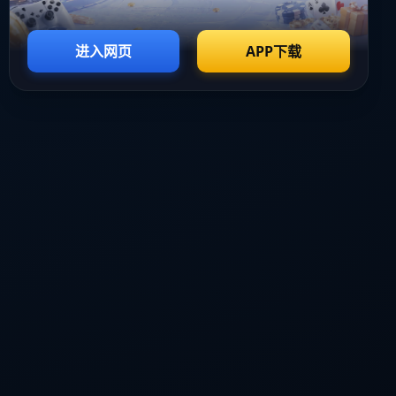
手的弱点调
快速插上和
而为其他队
心，逐步形
尤为重
球队中的长
台上发光发
4名的目
能成功买