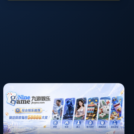
邮箱：admin@zh-zone-pgsimulator.com
地址：江苏省宿迁市宿城区幸福街道
攻能力，
热点新闻
定增长，既
与高效。随
76人今日首发：恩比
德、乔治、麦凯恩、洛
瑞、马丁
2026-08-08
优秀的球员
常流畅。
高清世界杯直播免费在
会，同时也
线观看在线平台
2026-08-08
进一步提升
足协高层随队出征旨在防范国足对阵澳大
利亚崩盘风险
2026-08-08