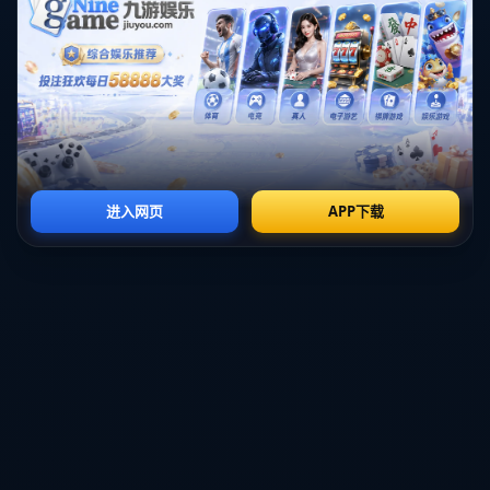
在过去的几个赛季中，我们看到许多年轻球员因为出色的表现而转
会到更高水平的联赛。例如，某位曾在意大利小球队效力的年轻前
锋经过几年的积累，最终以高额的转会费加盟了英超，这种情况在
足球界屡见不鲜。因此，多尔古的职业生涯也可能走上类似的道
路。
#### 未来展望