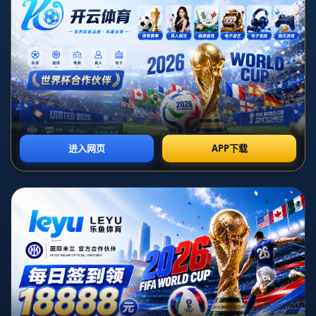
奇。
#### 多尔古的崛起之路
多尔古在莱切的青训系统中成长，以其卓越的技术和敏捷的判断力
为队伍提供了强有力的支持。他在场上的表现不仅展示了个人能
力，更体现了团队协作的重要性。在本赛季，截至目前，他已经为
球队贡献了多个进球和助攻，这使得他在意甲联赛的舞台上迅速崭
露头角。
根据罗马诺的分析，多尔古的潜力不仅仅体现在他的表现上，更在
于他的年龄。**19岁的小将**在赛季初期便展现出高于同龄球员的
竞技水平，这让许多俱乐部开始考虑引进这位未来之星。
#### 多家俱乐部的关注
作为一名前锋，多尔古的出色表现引起了许多顶级俱乐部的注意。