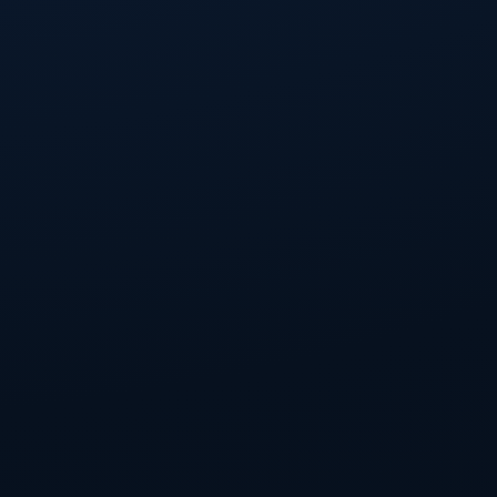
场经典逆转
1比0 到
射门次数
不意外，因
据和事件链