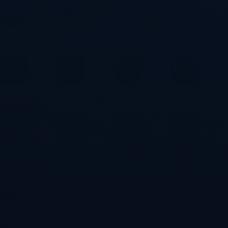
多屏观看时代的场景化追踪与信息分层