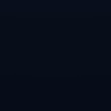
一部分观赛行为发生在“非客厅场景”中。有人在地铁上通过手机应用查
直播边刷社交媒体评论。这种多屏生态要求信息服务方对比分和赛况进行
，如“进球提醒”“红牌提醒”“点球判罚提醒”等；在大屏设备上，则更适
踪世界杯比分的人来说，如果能根据自己的场景“调节信息颗粒度”，比
在信息完整性与干扰度之间找到平衡，让全面追踪不至于演变为信息负担