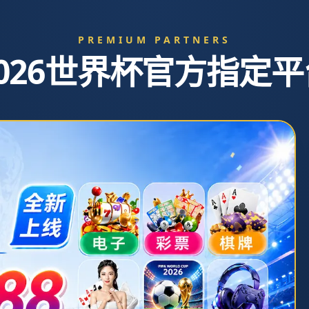
zone-pgsimulator.com
网站首页
世界杯比分信息最新动态
2026-07-07T08:30:17+08:00
都在改写球迷的情绪曲线。如何做到对世界杯比分信息进行全面追踪，并
创作者的日常课题。围绕这一主题，我们可以从信息源的选择、追踪方式
一套系统化的“世界杯比分信息追踪方案”，让每一粒进球、每一次逆转