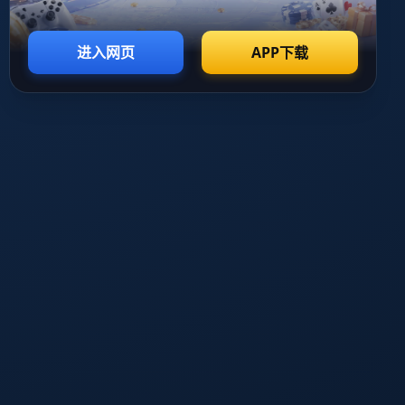
锋 总比分1-4止步亚冠
16强
2026-08-06
道往往只能
位资深球迷
而形成一个
，构成一个
求。如今，
一次哨响。
成同步；
往往会在界
，正是全面