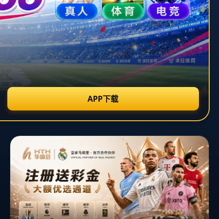
出质疑，认为裁判的判断存在明显失误。此后，中国足协组织了一次专项
直接的影响。正如大连英博的教练所言：“每一个进球都可能改变比赛的
一支球队而言都是致命的，特别是在竞争激烈的联赛中，丢掉分数意味着
。许多人建议引入更多的技术手段，比如门线技术，以避免类似的争议再
球技术的发展，现代足球的管理与裁判判罚似乎也需要进行相应的升级。
欧洲杯小组赛中，英格兰对阵威尔士的一场比赛中，英格兰队的一次进攻在
激烈的讨论，最终促使国际足联进一步审视并完善了有关技术手段的使用
了重要的借鉴与启示。在未来的比赛中，如何确保裁判的公正性与准确性