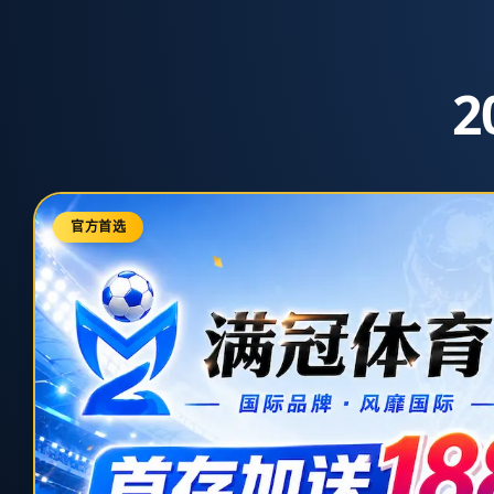
客服热线：028-6392341
Email:
admin@zh-
新闻中心
中国足协确认
### 中国足协确认：大连英博门线悬案为漏判进球
在近期的中国足球超级联赛中，大连英博的一场比赛因门
终确认为漏判进球。这一结论不仅引发了球迷的热议，也
#### **事件回顾**
比赛发生在大连英博与其对手的对决中。在比赛进行至关