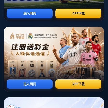
无疑也将为球队增添更多的战术选择。
#### 德利赫特的影响
**德利赫特**在阿贾克斯早已被视为“一代天才”，他的足球智商和
场上领导能力给人留下深刻印象。自从他转会尤文图斯之后，他与
鲁加尼成为了队友。德利赫特对于鲁加尼的肯定，以及他对阿贾克
斯的推荐，给了鲁加尼极大的信心。鲁加尼在采访中表示：“德利赫
特为我加盟阿贾克斯感到高兴。”这无疑是*他职业决策过程中的关
键因素*。