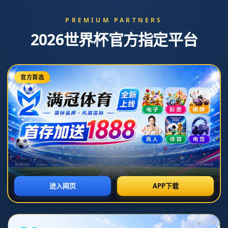
新闻中心
当前位置：
首页
>
新闻中心
鲁加尼：德利赫特为我加盟阿贾克斯高兴；儿时练
过一脚任意球
2026-07-07T08:30:17+08:00
### 鲁加尼加盟阿贾克斯：足球生涯的新篇章
在足球世界，运动员的转会总是能够吸引球迷和媒体的广泛关注。*
*鲁加尼决定加盟阿贾克斯**，这个消息无疑成为了近期足坛的一大
亮点。令人意外但又合乎情理的是，鲁加尼提到德利赫特对他加盟
阿贾克斯表示了极大的高兴。本文将从鲁加尼的职业生涯、德利赫