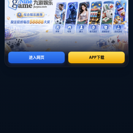
#### 儿时的任意球梦
回顾*鲁加尼的童年*，他提到过自己曾专注于练习任意球。虽然在
职业生涯中，他更多是作为防守者而非进攻者，但这些年少时的训
练为他的足球技术打下了坚实的基础。任意球的练习不仅提升了他
的脚下功底，也锻炼了他的心理素质和冷静性——这些都是顶级后
卫必须具备的素养。在阿贾克斯，他可能有机会再次展示这项技
能，为球队在关键时刻提供帮助。