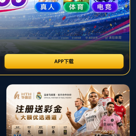
积累了丰富的经验。他在早年的一些重要比赛中崭露头角，赢得了多家俱
队争相引进的对象。此次即将自由转会到**科莫俱乐部**，无疑是他职
定。对于罗贝托来说，自由身意味着他可以选择一支适合自己的球队，寻
富的中场球员后，也能在接下来的赛季中增强球队的整体实力，并提高球
强的契合度。例如，知名球星皮尔洛在职业生涯晚期因自由身加盟尤文图
辉煌战绩。同样，罗贝托的加盟或许能为科莫带来新的战术选择与比赛动
近年来在意大利足球圈内逐渐崭露头角，致力于培养年轻球员和引进有经
的生活环境和球迷文化也是吸引罗贝托加盟的原因之一。**促进地方足球
来发展的重要内容。
来揭晓。通过分析过往案例，我们可以期待，凭借他的实力与经验，他可
更多的调整空间。同时，年轻球员也能从他的经验中获益，提升整体球队
一个新的挑战和机遇。同时，科莫俱乐部也因这一有潜力的引援而备受期
涯中的动态变化以及俱乐部战略布局的重要性。