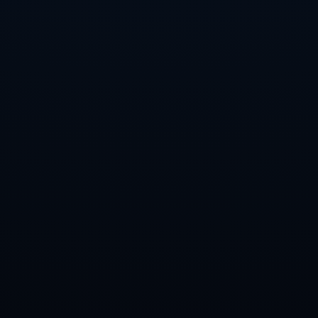
们
快捷链接
网站首页
：江苏省宿迁市宿城区幸福街道
公司简介
028-6392341
产品中心
18754404234
新闻动态
18754404234
联系我们
：
admin@zh-zone-
mulator.com
ttps://zh-zone-
mulator.com/