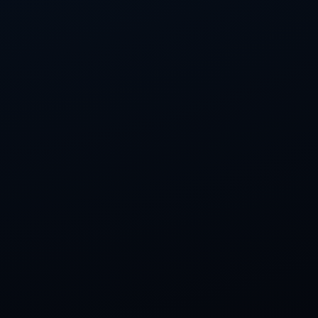
扫描二维码