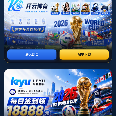
影响；然后，探讨C罗个人的表现如何影响整场比赛；最后，讨论
这场胜利对葡萄牙足球的意义与未来展望。通过对这些方面的分
析，我们将更深入地理解这场比赛背后的故事与情感。
1、历史交锋的经典瞬
间
葡萄牙与乌拉圭的对决可以追溯到多年前，这两支球队在历史上都
有着辉煌的成就。早在1930年，乌拉圭就在第一届世界杯中夺冠，
时至今日，这支球队仍然拥有很强的竞争力。葡萄牙虽然是后起之
秀，但近年来的表现让他们逐渐崭露头角。回顾两队的对决历史，
尤其是在世界杯和国际大赛中的相遇，交锋都充满了戏剧性，成为
球迷们津津乐道的话题。
特别是在2018年世界杯小组赛中，两队的较量令人难以忘怀。尽管
那场比赛以平局告终，但C罗的惊艳表现在那场对于双方来说都至
关重要的比赛中赢得了极大的关注。球迷们对于这对历史宿敌的接
下来的相遇充满期待，尤其是在C罗的带领下，葡萄牙寻求复仇的
愿望更加坚定。
在这样的背景下，C罗和他的队友们能够翻开新的一页，扭转历史