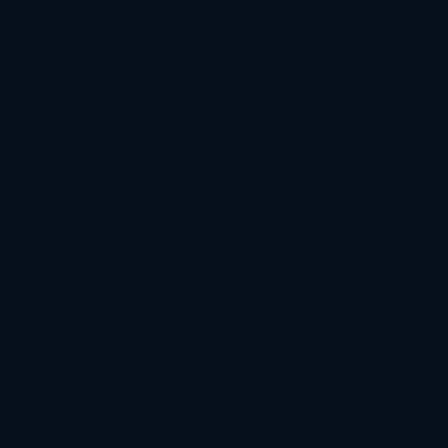
世界杯是短期密集赛程，球队状态可能在几天内剧烈波动，因此赛
前的资讯尤为重要。你可以重点关注以下几个维度 其一是球队战术
与阵型。部分球队平时在预选赛攻势强劲，但在世界杯这种高压环
境下可能会偏向保守，这会直接影响大小球和角球等玩法。
其二是人员与伤停情况，如核心前锋是否伤愈回归，后防主力是否
累积黄牌无法出场。世界杯淘汰赛阶段，教练在阵容上的谨慎调
整，往往对场面节奏有决定性作用。