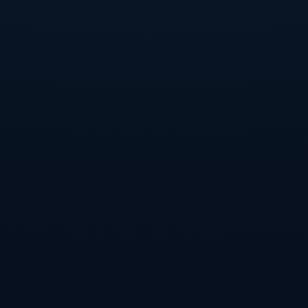
资金，且不因输赢随意追加。
一个常见的做法是采用固定注额或比例下注。例如，将总预算分成
50到100份，每一场比赛的投注金额不超过1到2份，遇到信心较大
但仍存在不确定性的场次，最多只适度提高到3份。切忌用翻倍或
加注方式“追回损失”，这种情绪化操作往往会在短时间内放大风
险。真正合理的思路，是把每一笔下注都当成独立事件，避免上一
场输赢影响下一场判断。
学会解读赔率与隐含概率
当你看到某队胜赔为2点0时，这意味着什么。实际上，赔率中已经
包含了隐含概率。无水位情况下，赔率为2点0的结果，对应的理论
概率约为50百分比；赔率为4点0，则对应25百分比左右。真实情况
还需考虑庄家的利润空间，因此所有结果的隐含概率相加常常会超
过100百分比。
理性下注者会用一种简单方法 心算或借助工具，把赔率转换为大致
概率，再与自己根据信息判断得出的主观概率比较。如果你通过分
析认为某队真实胜率在60百分比左右，而平台给出的赔率隐含胜率
仅约45到50百分比，那么这就是一个具有潜在价值的下注点。反
之，即使你非常看好某支热门球队，但如果赔率已经低到与真实胜
率不匹配，就应当学会放弃没有价值的下注。
信息收集与盘前分析的关键维度