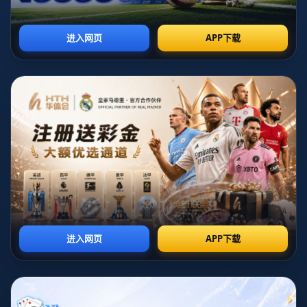
常见玩法 从胜负到进球数的多层选择