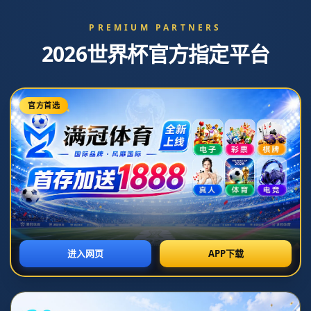
新闻中心
当前位置：
首页
>
新闻中心
全面指南：如何进行世界杯赛事下注
2026-07-07T08:30:17+08:00
全面指南 如何进行世界杯赛事下注
每逢世界杯，球迷们除了熬夜看球，更容易被各种世界杯赛事下注
话题所吸引。无论你是刚接触足球博彩的新手，还是已经在其他联
赛有过投注经验的老玩家，想在这个全球瞩目的舞台上更加理性地
参与，就需要一套系统的思路与方法。本文将从玩法类型、资金管
理、盘口理解到实战案例，构建一份相对完整的世界杯下注指南，