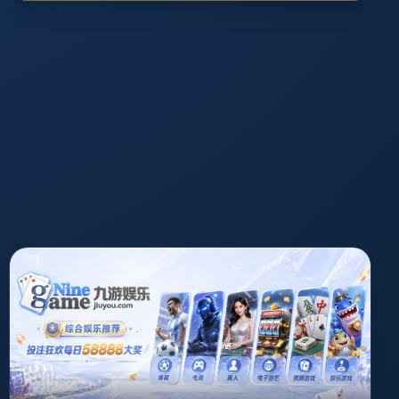
邮箱：admin@zh-zone-pgsimulator.com
地址：江苏省宿迁市宿城区幸福街道
热点新闻
图片报：伊藤洋辉每天
都在努力恢复，很可能
在月底之前复出
2026-08-07
全面解析下注世界杯软
件的功能与特点
2026-08-07
赵心童6-5绝杀威尔逊 首次闯进斯诺克
冠中冠赛四强
2026-08-07