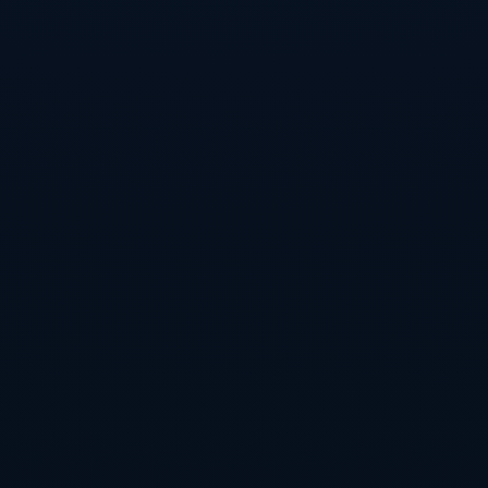
预警，必要时暂时冻结交易并进行人工审核。这类看似“麻烦”的流
程，往往正是平台安全性较高的表现。反之，如果一个平台在注
册、登录、支付过程中毫无安全提示，也缺乏风控提醒，用户体验
虽然“顺滑”，但安全隐患较大。
资金安全与支付通道决定用户的底线保障
资金安全是大多数用户在世界杯竞猜中最直接的关注点。评估平台
时，可重点考察两个方面 一是充值提现流程是否规范 二是合作支付
机构是否可靠。通常来说，安全性较高的世界杯竞猜平台会接入知
名第三方支付渠道，如银行网关、头部支付服务商等，而不是完全
依赖私人账户或来路不明的转账方式。正规的资金管理模式通常会
将用户资金与平台运营资金分账管理，有的甚至采用第三方托管，
以降低经营风险对用户资产的影响。在提现方面，如果平台设置了
合理的审核流程、限额机制以及反洗钱审查，虽然会让等待时间稍
长，但这正体现出平台在资金风控上的谨慎。如果平台在充值时极
其顺畅，但提现时借口不断、手续不透明、时常以各种理由拖延，
就需要提高警惕，这很可能意味着其安全保障体系存在严重缺陷。
公平性与结果公正关系到平台信誉根基