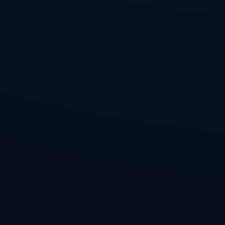
半程的底气。银牌的光泽，其实是由无数次看不见的训练
案例透视 世界大赛中的关键抉择时刻
以本届田径世锦赛男子20公里竞走为例，比赛过程中往往
手多选择随大流，以避免无效消耗；5公里到15公里则是
握主动；最后5公里，则是心理与体能双重对决的“决胜圈
略，而不是盲目拉大步幅去硬拼速度，这种战术选择在技
不仅在身体层面做好了准备，还在战术设计与临场判断上
体现。
新一代中国选手的标志性形象与精神传承
相比于早期一批名将，中国选手王朝朝代表的是新一代中
在更加科学的青训体系和国际化视野中成长，接受视频技
“为国争光”这四个字的朴素理解，也能看到对个人职业生
一个具象化的坐标——在世界竞走版图上，中国不再只是“
向“常驻者”的角色转变，本身就是中国田径迈向成熟的标
国际竞走格局中的中国话语权重塑