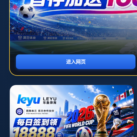
从冷门项目到国人骄傲 中国竞走的隐形攀升
长期以来，竞走在大众视野中的存在感并不算强，人们对它
赛事的奖牌榜上，中国竞走却一次次以稳定而耀眼的成绩“
期具备竞争力的关键环节。王朝朝在男子20公里竞走摘银
现，也是中国选手在技术规则愈加严格、竞争对手层出不
银牌不仅是颜色 更是整体实力的侧影
在世界大赛的语境中，很多人天然地以金牌为唯一标尺，
子20公里竞走银牌既是个人突破，也是团队磨合与国家投
肌肉耐力、战术执行、心理抗压乃至技术细节都提出极高
味着他在速度、节奏控制和技术稳定性上都已经达到世界
过去的冠军记忆，也有当下的稳定发挥与未来的持续潜力
规则严苛之下的技术修炼与心理博弈