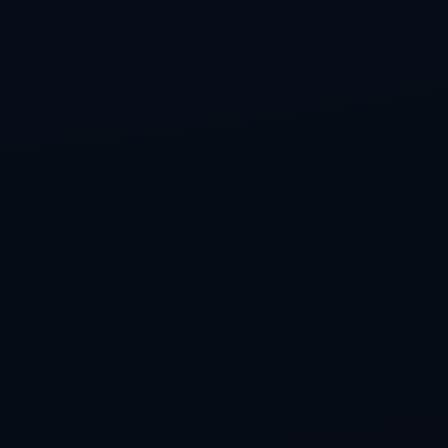
国家在男子
竞走中的存
被研究、被
模式和训练
家庭在选择
上世界领奖
于青训教练
引导他们在