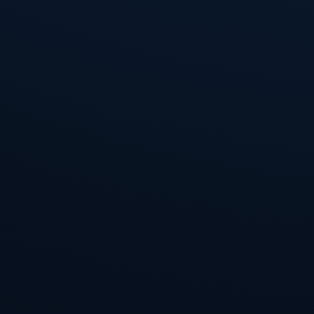
从备战日常拆解银牌背后的训练逻辑
如果把男子20公里竞走的比赛当天比作一场期末考试，那
专项耐力，从短距离节奏训练到高原耐力强化，再到赛前模
公里的距离中保持高速且不失控。高密度的腰腹力量训练
助他熟悉不同配速下的心率变化与肌肉反馈，找到属于自己