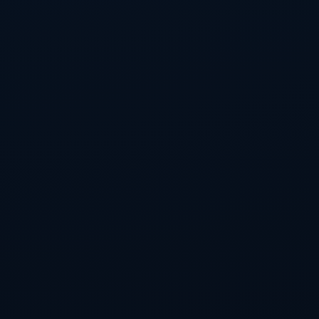
集，主力选
最后阶段掌
稳定的策
，他与团队
积出的经验
代，自小就
既能看到对
，而更像是
“冲击者”