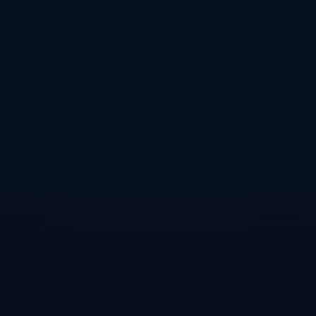
日记，逐行拼接而成。
存在几个决定名次走势的关键节点。起点到5公里阶段，集团往往较为密
节奏渐渐拉开的中段，谁能够在不被判罚的前提下稳步提速，就有机会在
”。据赛后技术分析显示，王朝朝在中后段选择了略微加快步频、保持步幅
术风险可控的前提下实现了有效追赶，最终锁定银牌位置。这个细节说明
展现出成熟度——这是中国竞走长期国际化交流、深入研究对手战术后累
国竞走运动员。他们成长在中国体育日益开放和职业化程度持续提升的时
术分析、体能监控和恢复管理等综合手段的支持。在这群年轻面孔身上，
涯规划与健康管理的清醒认知。男子20公里竞走银牌不是他们奋斗的终点
偶尔夺冠的黑马”，而是拥有稳定竞争力和持续存在感的重要力量。这种从
志之一。