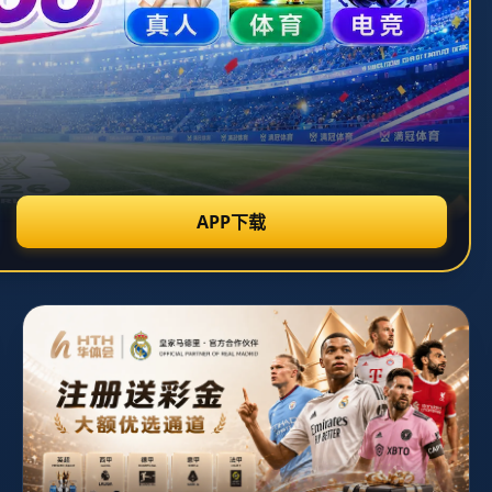
的印象甚至停留在“走得像跑又不能跑”的模糊理解。在田径世锦赛与奥
刷存在感”。男子20公里竞走、女子20公里竞走乃至更长距离项目，都是
，并不是偶然的灵光一现，而是中国竞走系统化培养、科学训练和代际接
穷的背景下，仍能站稳前列的佐证。
却忽视了银牌背后所代表的整体实力与项目厚度。对于中国选手王朝朝来
入的阶段性成果。男子20公里竞走作为中长距离耐力项目，对运动员的心
要求。能够在田径世锦赛的赛道上，与世界顶尖选手同场竞技并最终站上
一流水准。某种程度上，这枚银牌折射出中国在竞走项目上的整体竞争力
。