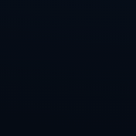
从更宏观的视角来看，田径世锦赛男子20公里竞走银牌的
竞走项目中占据优势，技术风格与节奏选择上也形成了相对
在从“偶有突破”升级为“不可忽视的稳定威胁”，迫使其
针对的过程，恰恰是强队的必经之路。随着更多中国选手
体系的讨论，将不断走向台前，中国在这一项目中的话语
银牌对于青少年体育的启示与引导价值
在大众层面，田径世锦赛男子20公里竞走摘银还有一层悄
体育项目时，更偏向于关注“看起来更风光”的项目，如短
台，为青少年提供了一个现实且生动的参照——原来通过
而言，这样的成功案例有助于拓宽选材思路，发掘那些天