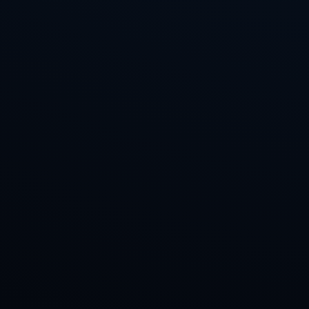
未来，Newbee战队的成功将继续激励玩家们奋发向前
人们生活中不可或缺的一部分，Newbee战队的奋斗精
关于我们
联系我
地址
我们为全球体育迷打造了一个覆盖足球、篮
球、网球等经典赛事的平台，特别关注世界
电话：
杯、NBA等顶级赛事。无论是欧洲冠军联
手机：
赛、英超，还是NBA赛程，平台都为您提供
实时直播、数据分析和赛后回放。智能推荐
传真：
系统帮助您找到最感兴趣的赛事，与世界各
邮箱
地球迷共享运动的魅力。
pgsi
网址：h
pgsi