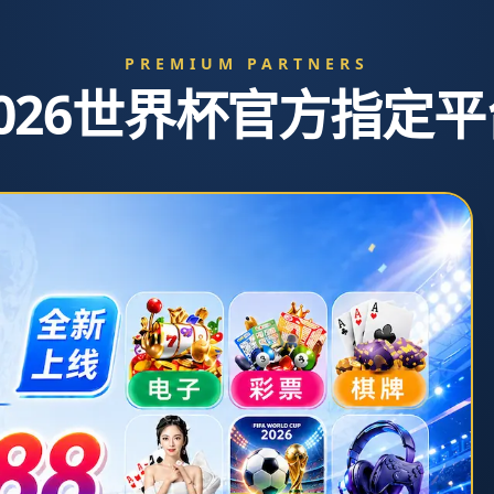
zone-pgsimulator.com
网站首页
I4回顾 NEWBEE战队一穿七夺冠壮举详解
2026-07-07T08:30:17+08:00
程碑，其中中国战队Newbee战队以一穿七的壮举引起了广泛的关注和赞誉。
战队的历史背景、战队核心成员的表现、赛事过程中的关键战役以及他们夺
竞争中脱颖而出，最终为他们赢得了神圣的TI4冠军。这场比赛不仅证明了
面将详细为您介绍这场精彩的赛事和Newbee的辉煌成就。
的历史背景