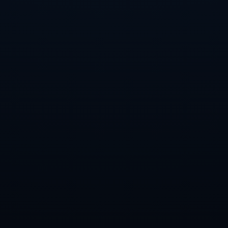
，推动电竞行业的快速发展。随着科技进步与市场扩展，可以预见，电竞将
神和团结理念将继续鼓舞着一代又一代的电竞爱好者。
们
快捷链接
网站首页
：江苏省宿迁市宿城区幸福街道
公司简介
028-6392341
产品中心
18754404234
新闻动态
18754404234
联系我们
：
admin@zh-zone-
mulator.com
ttps://zh-zone-
mulator.com/