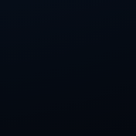
越来越成为
扫描二维码