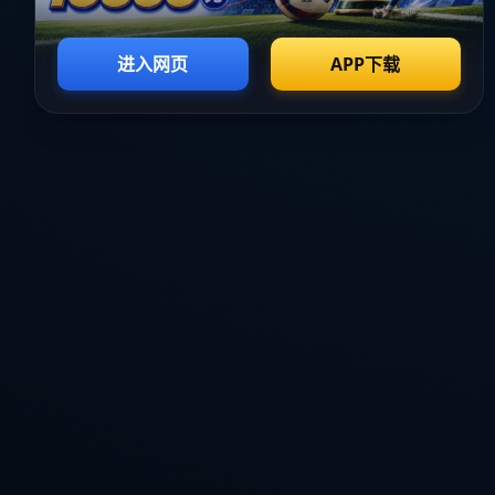
在TI4比赛期间，Newbee的几场关键战役展现了他们的团队合
取得了上风。他们的四保一阵型和精准的资源分配，使得
另一场至关重要的比赛是对阵VG战队的半决赛。在这一战斗
退。每个成员在关键时刻的表现都极其出色，使得Newb
在决赛中面对东道主LGD战队时，Newbee更是展现出
推进和防守。最终以3:1的战绩捧起了冠军奖杯，让无数
4、夺冠后的影响与
Newbee的夺冠不仅是他们战队历史上的一个高峰，也在
球电竞关注到了中国Dota 2的崛起。此番胜利极大地增
夺冠后，Newbee的成员们也成为了电竞界的明星，他
的发展，强化了战队之间的竞争氛围，激励更多的年轻玩
此外，Newbee的成功还促使赛道的商业化程度进一步
才得以投入到电竞行业，并吸引更多的观众和关注度，为未来
总结：
综上所述，Dota 2国际邀请赛TI4中Newbee战队
表现出的卓越能力和出色的团队合作展示了他们的潜力，