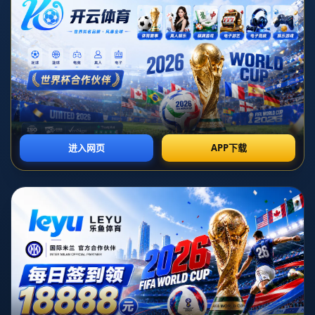
并对两队的目标和未来进行深入解读。
1、赛事背景与首场表
现
皇家马德里与比利亚雷亚尔的对决历来都是西甲联赛和杯赛中的焦
点。两队在历史上有着精彩的交锋，如今在国王杯的舞台上再次相
遇，无疑是对双方的一次重要考验。在首场比赛中，皇马以迅猛的
攻击力和稳固的防守赢得了赛季的预热，而比利亚雷亚尔则依靠团
队合作和顽强的意志力尽力追赶。在这样的背景下，双方在比赛中
展现出的实力和配合成为了值得关注的焦点。
首场比赛皇马的整体表现相当出色，尤其是在进攻端。球队通过高
位逼抢迅速控制了比赛节奏，给比利亚雷亚尔施加了巨大的压力。
而比利亚雷亚尔虽然在防守方面做出了许多调整，但面对皇马的快
速攻击始终难以应对，导致了不少失误。在中场的争夺中，皇马也
展现出了更强的压制力，成功限制了比利亚雷亚尔的发挥。
不过，比利亚雷亚尔并没有轻易放弃，在比赛的关键时刻展现出了
不屈的精神和强大的韧性。虽然最终未能如愿，整场比赛却让他们
收获了宝贵的经验，为随后与皇马的对决打下了基础。值得一提的