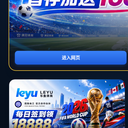
扎比瓦卡作为2018俄罗斯世界杯的吉祥物，其设计灵感
的团队精神。设计师针对这一点，赋予了扎比瓦卡极具亲
体。
为了让扎比瓦卡更容易被记住，设计师选择了圆润的线条
种热情和友好的态度，这与世界杯所传达的友谊和共同参
力。
此外，扎比瓦卡还穿着特别设计的足球服，配上运动鞋和
共鸣，与他们的生活方式和兴趣爱好形成了良好的结合，
2、扎比瓦卡的故事
扎比瓦卡的名字来源于俄语中“进球者”的意思，正是为了
生活态度和对足球运动的热爱。扎比瓦卡被塑造为一位乐
在其诞生的过程中，扎比瓦卡也参与了多个足球相关的活
限于世界杯赛事本身，更扩展到了推动健康生活方式和团
这种富有生活气息的故事背景，使扎比瓦卡不仅在球场上
构建了一个正能量的形象。
3、全球推广与影响