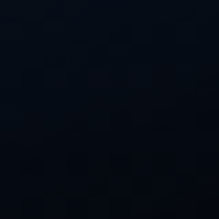
扫描二维码