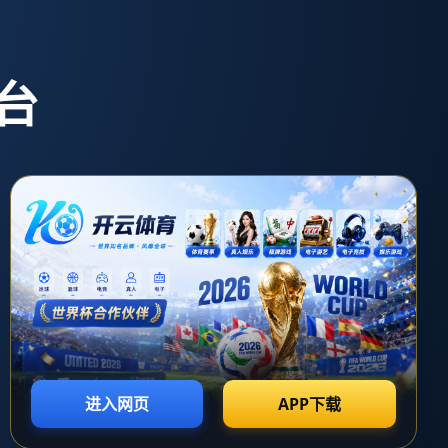
关于我们
产品服务
新闻资讯
联系方式
当前位置：
首页
>
新闻中心
站内搜索
技在本赛季
影响四个方
联系信息
电话：028-6392341
传真：028-6392341