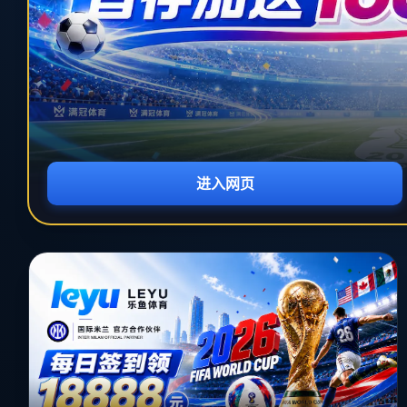
在与西班牙人的较量中，毕尔巴鄂竞技的战略准备显得尤
点及近期的比赛表现，为球队制定了相应的战术方案。这
此外，毕尔巴鄂竞技还注重训练中的战术演练和模拟。通
如，在防守战术上，重点练习高位逼抢，以限制西班牙人
赛前的战略准备包括充分的伤病和体能评估。教练组确保
保持竞争力，体现了毕尔巴鄂竞技对于胜利的渴望。
2、心理建设的重要
在高压的比赛环境中，心理状态往往是决定胜负的关键因
队能否发挥出最佳状态。教练团队通过心理辅导和团队建
的挑战。
此外，毕尔巴鄂竞技还尤其注重年轻球员的心理引导。在
心理建设的一部分。队员们在赛前通过视频观摩鼓舞士气
心理的成功建立在于每位队员都能理解比赛的重要性，每
态。这样的心理氛围为球队在困难时刻提供了力量，也推
3、球员状态的调动