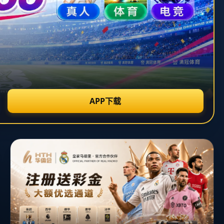
为重要。教练团队在赛前进行了充分的分析，通过研究西班牙人的战术打
样做不仅能帮助球队针锋相对，同时也能在战术上对对手进行有效的压制
过不断地进行针对性的训练，球队成员对于战术的理解和执行力得到了显
中场的组织能力，力求在比赛中创造更多的进攻机会。
所有主力队员都以最佳状态迎接比赛，对于体能和伤病状况的把控让球队
性
素之一。毕尔巴鄂竞技本赛季面临了不少挑战，队员们在心理建设方面的
设活动，增强了队员之间的信任与默契，使每个人都以最佳的心理面貌迎
昔日的经典交锋中，球队享有主场之利，利用主场的球迷氛围提升球队士
，再加上主场的热情支持，形成了强大的主场气场。
当有球员表现出低迷情绪时，领导球员总会在旁相助，鼓励他们重新找到
动了胜利的期望。