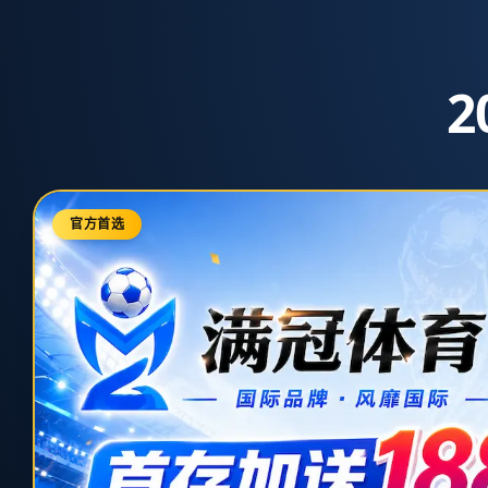
客服热线：028-6392341
Email:
admin@zh-
新闻中心
毕尔巴鄂竞技全力以
本文将围绕毕尔巴鄂竞技在本赛季关键时刻全力以赴，与
发挥起伏，但面对西班牙人这一对手，他们力争战胜对方
面进行探讨，展示毕尔巴鄂竞技如何全力以赴应对这一场
1、战略准备的充分