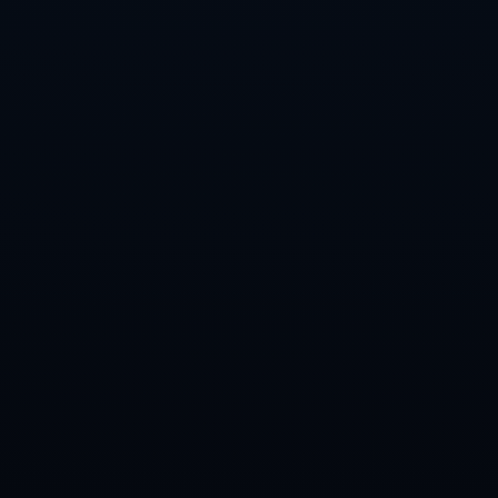
联系信息
电话：028-6392341
传真：028-6392341
邮箱：admin@zh-zone-pgsimulator.com
地址：江苏省宿迁市宿城区幸福街道
关于我们
我们为全球体育迷打造了一个覆盖足球、篮球、网球等经典赛事的
平台，特别关注世界杯、NBA等顶级赛事。无论是欧洲冠军联赛、
英超，还是NBA赛程，平台都为您提供实时直播、数据分析和赛后
回放。智能推荐系统帮助您找到最感兴趣的赛事，与世界各地球迷