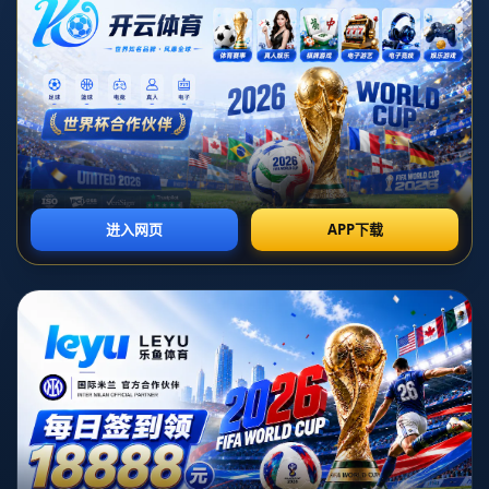
力，为球队的未来铺平道路。整篇文章将详细探讨滕哈赫号召全队
的四个主要方面：团队凝聚力、比赛战术、球员心态与士气提升，
以及应对挑战的决心。
1、强化团队凝聚力
在赛季末期，团队的凝聚力显得尤为重要。滕哈赫首先着眼于加强
球员之间的信任和合作。他组织了多次团体活动，鼓励球员在训练
之外进行交流，从而增进彼此的了解。通过这些方式，滕哈赫期望
每位球员明白，只有相互支持，才能共同迎接即将到来的挑战。
此外，滕哈赫还呼吁球队在比赛时展现出更强的默契。通过细致的
战术安排和场上沟通，球队能够更高效地执行战术，提升整体表
现。例如，双人配合和快速传球的练习，不仅能够提高技术，也能
增强球员之间的化学反应，更有助于在关键时刻做出迅速反应。
最后，滕哈赫通过制定清晰的团队目标，进一步加强了团队凝聚
力。他鼓励球员们共同设定目标，打造一个有共同愿景的团队。每
个人都在这个目标中找到了自己的角色，在为同一个荣誉而奋斗的
过程中，团队的和谐与协作得以最大化。
2、比赛战术的细化