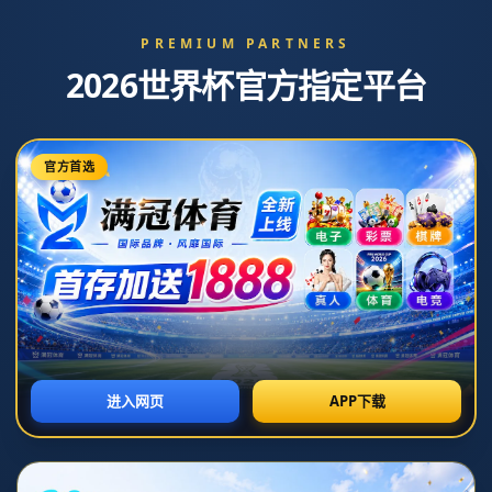
新闻中心
当前位置：
首页
>
新闻中心
2018世界杯赛程与决赛精彩回放下载全指南
2026-07-07T08:30:17+08:00
2018年世界杯是国际足联主办的第21届世界杯足球赛，吸引了全球
的目光。本文旨在为读者提供一份详尽的赛程与决赛精彩回放下载
全指南。从赛程安排、各大球队表现、精彩瞬间回放到决赛的深度
分析，为各位足球爱好者呈现一个全面的观看体验。通过回顾赛事
中的每一个关键时刻，我们不仅可以重温比赛的激情，还能更深入
地理解足球这项运动的魅力。同时，本文还将提供便捷的下载链接