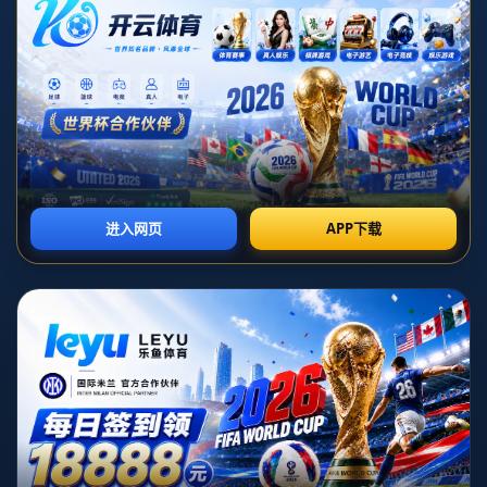
和途径，帮助读者轻松获取精彩瞬间，让我们能够在闲暇时光再次
沉浸于这场盛大的足球盛宴中。
1、2018世界杯赛程概
述
2018年世界杯于6月14日至7月15日在俄罗斯举行，历时一个月的
赛事吸引了全世界的关注。比赛包括了32支球队，分为8个小组进
行激烈的角逐。小组赛的每场比赛都充满悬念，各支球队为了晋级
淘汰赛而全力以赴。比赛安排合理，时间上也考虑到了不同地区球
迷的观看需求，确保了赛事的全球参与感。
小组赛阶段，球队通过6轮比赛争夺晋级资格，前两名的球队将进
入淘汰赛。这一阶段充满了令人意想不到的结果，例如德国队的意
外出局以及克罗地亚队的惊艳表现。64场比赛的激烈角逐，展现了
世界足球的顶尖水平，许多年轻球员在这期间崭露头角，成为了未
来的超级明星。
随着小组赛的结束，淘汰赛阶段也拉开帷幕，竞争愈发激烈。精彩
的对决为球迷们奉上了无数经典瞬间，让人难以忘怀。球队的表现
和战术布置在这一阶段更加显著，令观众们更加期待每一场比赛的