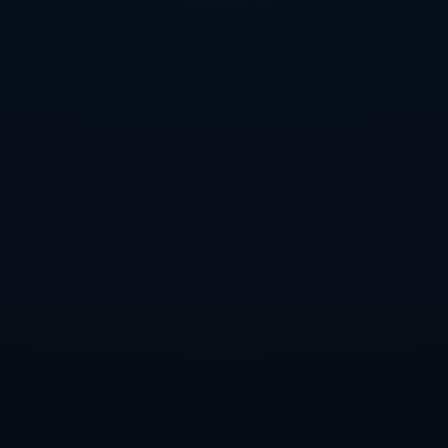
2018年世界杯决赛在莫斯科卢日尼基体育场进行，法国队与克罗地
亚队的激烈对决吸引了全球观众的目光。比赛开始后，法国队凭借
其出色的团队配合与快速的反击取得了领先，展现了其强大的实
力。比赛中，两队的斗志和战术布局让人眼前一亮。
克罗地亚队在被领先后没有放弃，展现了他们的勇气和决心，一度
将比分扳平。双方的紧张对峙和瞬息万变的局势让球迷们屏息以
待。决赛的精彩处在于，每一个进球都可能改变比赛的走向，而双
方的拼搏精神也成为比赛的一大亮点。
最终，法国队凭借顽强的表现和战术执行力夺得了冠军。这一场比
赛不仅是对两队实力的检验，也是对足球精神的诠释。决赛的最后
几分钟也让观众感受到无限的悬念和紧张，为这届世界杯写下了完
美的句号。
总结：
通过对2018年世界杯赛程与决赛的深入分析，我们不仅看到了各个
球队的拼搏与奋战，更感受到了足球所带来的激情和快乐。赛程安
排合理，各大球队展现出的竞技状态和战术配合都让整个赛事充满
了张力与悬念。无论是精彩瞬间的回放，还是决赛的激烈对决，都
是足球文化的重要组成部分，让我们体验到了这项运动的魅力。
希望通过这篇指南，球迷们能够更好地回顾2018世界杯的精彩时
刻，同时也为未来的赛事做好准备。无论是从比赛的战术分析，还