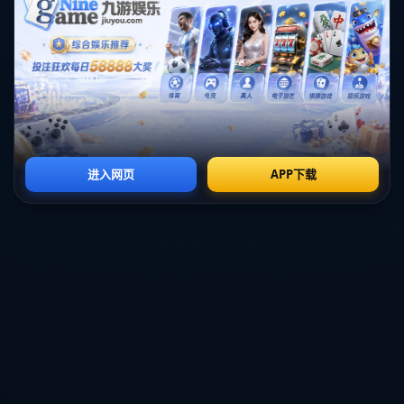
在新队徽发布后，球迷的反馈不一。部分球迷对新设计表现了强烈
的支持，他们认为新队徽的现代感很好地体现了俱乐部的创新精神
和面向未来的勇气。然而，也有一些保守派的球迷对新设计感到失
望，认为它没有充分尊重球队的传统和历史。
社交媒体成为球迷表达情感的重要渠道。许多埃弗顿的支持者在社
交平台上分享对新队徽的看法，积极参与各种讨论，形成了一个强
大的社区。在这种互动中，球迷们不仅传播了自己的看法，还通过
对话深化了彼此的情感连接。
不论支持还是反对，球迷们对新队徽的关注说明了他们对俱乐部的
热爱与期待，这种情感共鸣使得队徽的意义远超一枚简单的标识。
球迷们的情感通过对新队徽的反馈得以呼应，俱乐部与球迷之间的
联系愈加紧密。
4、社会文化价值与影
响力
新队徽不仅限于俱乐部内部的影响，它的设计与发布还涉及到更广
泛的社会文化价值。队徽作为足球文化的一部分，承载着城市的历