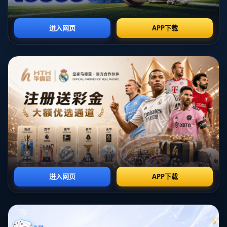
2、现代设计与视觉冲
击
新队徽的设计也体现了现代设计趋势，简约而不失个性，利于在数
字时代传播。与传统设计相比，恒久不变的经典元素与现代设计理
念的结合，使新队徽具有很高的辨识度，不论是在社交媒体还是在
比赛球衣上，都能够显得格外醒目。
设计师在进行新队徽的创作时，考虑到了现代观众的视觉体验。色
彩的运用、构图的布局以及字体的选择，都是为了让队徽看起来更
加动感和时尚。这与埃弗顿作为一种现代体育文化的代表形象相一
致，也符合当下年轻球迷对美学的追求。
另外，现代化的设计不仅提升了队徽的整体气质，也反映了俱乐部
对未来的展望。这样的设计理念使球迷在欣赏新队徽时，不仅感受
到历史的韵味，也能够看到俱乐部对未来发展的自信与期待。
3、球迷反馈与情感共
鸣