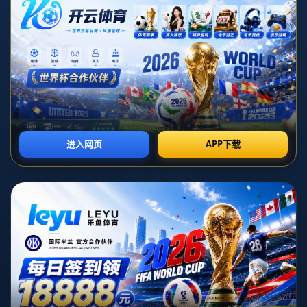
这次探秘之旅，读者将更好地理解西班牙人队如何成为足球史上一
颗璀璨的明珠。
1、俱乐部的起源与发
展
西班牙人足球俱乐部成立于1900年，由一群在巴塞罗那的西班牙人
学生和商人建立。起初，俱乐部的名字是“巴塞罗那足球俱乐部”，
但为了与当地的其他俱乐部区别开来，后更名为“西班牙人”。这个
新的名称不仅是为了突出其国籍身份，还象征着球队代表着整个国
家的精神。
随着时间的推移，西班牙人在西班牙足球界的地位逐渐上升。1906
年，俱乐部赢得了首个全国锦标赛冠军。进入20世纪，西班牙人队
经历了数次重大改革和重组，在西甲联赛中不断发展壮大。球队的
成就也吸引了越来越多的球迷，帮助其形成了坚实的球迷基础和社
区支持。
在经历了多个起伏之后，西班牙人队在1929年首次成为西甲的创始
成员之一，这为其后来的辉煌成就奠定了基础。该俱乐部以其高度
职业化的管理和训练体系，在西班牙乃至欧洲足球界逐渐崭露头