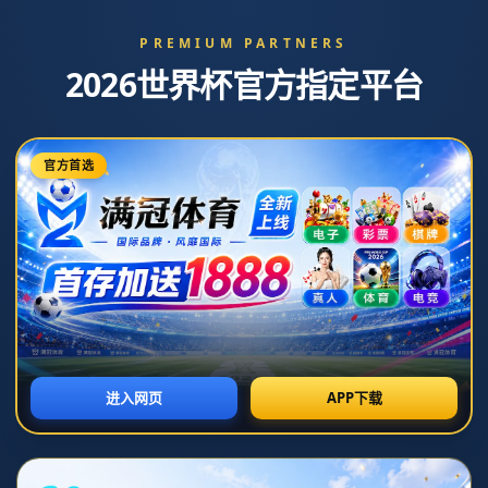
新闻中心
当前位置：
首页
>
新闻中心
西班牙人球队历史与荣耀的传承探秘之旅
2026-07-07T08:30:17+08:00
西班牙人足球俱乐部（RCD Espanyol），成立于1900年，是西班牙
最古老的俱乐部之一，深深扎根于加泰罗尼亚地区。这篇文章将通
过探讨西班牙人队的历史、成就、文化传承和未来展望，展现这支
球队辉煌的历程和重要的历史意义。首先，我们将回顾西班牙人的
起源与早期成就，随后探讨球队在国内外赛场上的辉煌战绩，再分
析其独特的文化身份与影响，最后展望球队未来的发展之路。通过