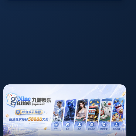
邮箱：admin@zh-zone-pgsimulator.com
地址：江苏省宿迁市宿城区幸福街道
热点新闻
伊力福拉提末节爆发连
得12分 新疆险胜上海6
分
2026-08-08
术智慧和
美国队竟然没邀请他 特
取得好成
雷杨：我很想为国出战
2026-08-08
不同的比赛
创新能力，
罗马诺再次预热阿森纳
员进行有效
签约梅里诺的交易
道：“恩
2026-08-08