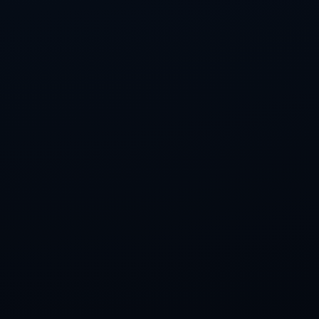
扫描二维码