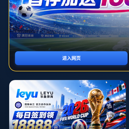
在足球界，教练的作用毋庸置疑，他们是球队的灵魂和大脑
团队管理能力。前巴萨中场大将伊万·拉基蒂奇曾不止一次
绩。”那么，究竟是什么让恩里克赢得这样的高度评价？
首先，**恩里克的战术多变性**是其卓越成就的关键因
对手。这种灵活性帮助巴塞罗那获得了多项殊荣，包括西
他说：“**在恩里克的指导下，我们总能在关键时刻找到突破
其次，恩里克在球员管理方面的技巧也是他成功背后的重
的心理辅导。恩里克以其建立的**良好团队氛围和相互信
里克总能够找到方法让每一个球员都感受到自己在球队的重