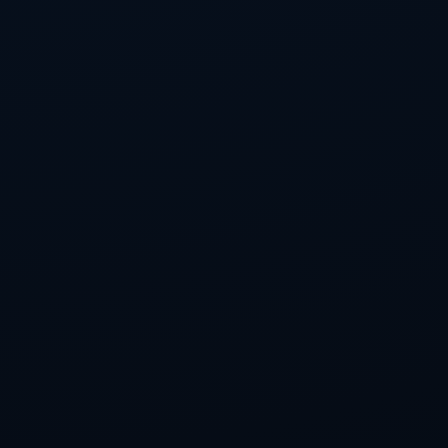
断追求进步
*”
和尊重。
生涯的真实