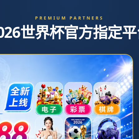
zone-pgsimulator.com
网站首页
优秀的教练之一；信任他就能取得好成绩
2026-07-07T08:30:17+08:00
好成绩**