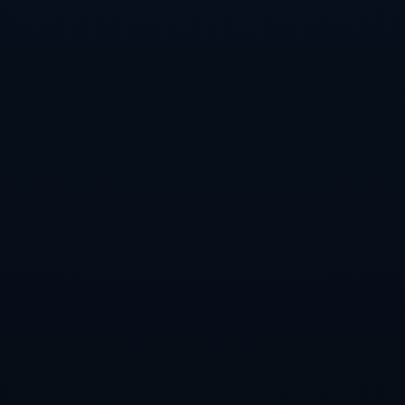
和挑战时，他总是保持积极的态度，并敢于进行自我反思和调整。这种不
里克的这些年，我看到的是一个不惧任何挑战，并且不断寻求突破的教练。
**战术多变性、球员管理能力以及对细节的把控**，赢得了球员们的信任
取得壮绩。拉基蒂奇的评价不仅是对个人经历的总结，也是对恩里克教练