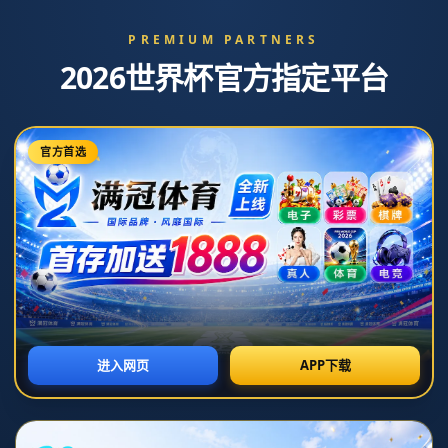
新闻中心
当前位置：
首页
>
新闻中心
穆帅：如果我带英超豪门联赛第6 我会不下课吗？
2026-07-07T08:30:17+08:00
**穆帅：如果我带英超豪门联赛第6 我会不下课吗？**
在英超联赛中，教练的成败往往决定于短期的成绩，尤其是对于像
穆里尼奥这样的明星教练来说。在英超通常被视为“豪门”的球队
中，任何球队若在赛季末仅能排名第六，教练的位置便面临严重威
胁。那么，穆帅的这一提问不仅显示了他对自身处境的思考，也是
对当前英超教练生存空间的一次深刻反思。