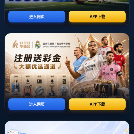
自进入NBA以来，库里就被誉为**三分球的王者**，他的投篮能力
和比赛洞察力让人叹为观止。本赛季，库里的状态起伏，但在对阵
快船的比赛中，他找到了那种久违的手感。在比赛的一次进攻中，
库里协调地利用挡拆，在祖巴茨的防守下，毫不犹豫地出手，球应
声入网。这一刻，不仅是库里的个人秀，也是勇士重燃希望的开
始。