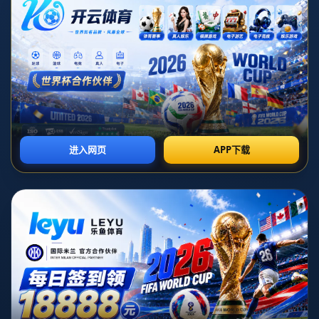
在一场备受期待的NBA常规赛中，金州勇士的超级明星**斯蒂芬·库
里**再次用他的精湛技艺震撼全场。在面对洛杉矶快船时，库里展
现了极高的竞赛水平，尤其在第三节的关键时刻，他迎着快船中锋*
*祖巴茨**连续投中两记三分球，迅速将分差缩小至5分，这一精彩
瞬间也让比赛的节奏变得紧张而激烈。
## 库里：三分球的代名词