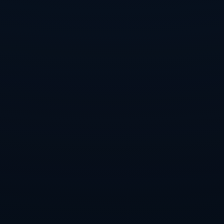
## 比赛的转折点
库里的两记三分不仅为勇士带来了分数，更提升了全队士气。**在
随后的一段时间里，勇士的攻势明显增强**，他们的防守也变得更
加紧凑，有效限制了快船的进攻机会。值得注意的是，库里的表现
激活了队友的状态，尤其是**德拉蒙德·格林**和**克雷·汤普森**也
表现出了更强的进攻欲望。这个过程中，勇士利用快船的失误和防
守漏洞，逐渐把比赛的主动权掌握在手中。
## 球迷的狂热反应
当库里连续命中三分球的瞬间，球迷们沸腾了。无论是在现场还是
通过电视屏幕，大家都感受到了这个小个子球员所带来的巨大能
量。库里用他的精准投篮和无畏精神，证明了**他依然是联盟中最
具威胁的得分手之一**。