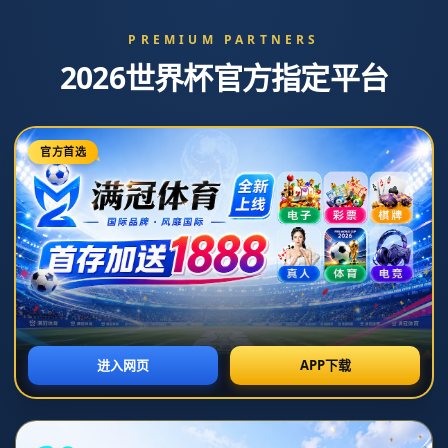
新闻中心
当前位置：
首页
>
新闻中心
葡萄牙体育中锋约克雷斯是阿森纳的引援目标
2026-07-07T08:30:17+08:00
**葡萄牙体育中锋约克雷斯是阿森纳的引援目标，这一消息引起了
球迷和媒体的广泛关注。为何阿森纳将目光瞄准这位来自葡萄牙的
射手？他的加盟又可能为阿森纳带来哪些改变？**