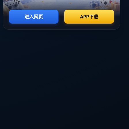
2026-08-08
。**他们
，球员眼中