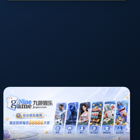
*梦想的延
邮箱：admin@zh-zone-pgsimulator.com
盼，愿望着
地址：江苏省宿迁市宿城区幸福街道
热点新闻
自1951年以来，皇马首
次前六轮西甲比赛获得5
个点球
2026-08-08
CCTV5独家直播：2023
世界杯预选赛精彩全程
直击
2026-08-08
亚运会-中国男篮大胜蒙
古39分 小组赛开门红