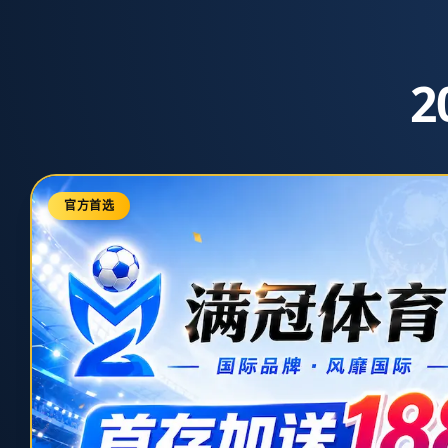
客服热线：028-6392341
Email:
admin@zh-
新闻中心
国足发布出征海
**前言：**
足球，这项全球最受欢迎的运动，在中国有着无数热情的
近，**中国国家足球队**发布了一张激动人心的出征海报
是一张海报，更是对“中国足球梦想”的一次宣言。
**铸造足球梦想：国足的历程与期盼**