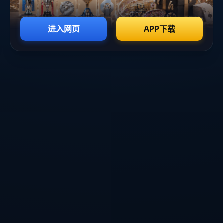
欢夜，还是国内联赛的火爆现场，球迷们始终是足球发展背后最大的动力
兴的殷切希望。这种支持在国足发布的海报中得到了完美的体现：海报中
际赛场上一展身手。