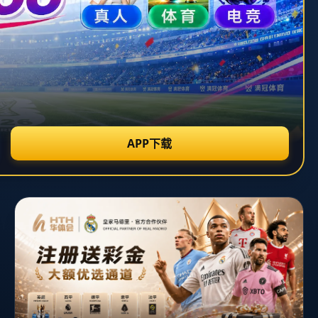
注的焦点。对于他们来说，每一次的出征不仅是胜负的拼搏，更是一种*
也曾经历过低谷。这张新海报正如一个新的契机，汇聚了无数对国足的期