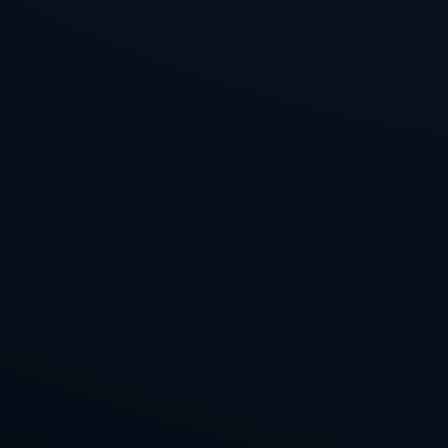
于汉超为申花队效力多年，他的成长与球队的进步息息相关
**。这次获得**中超第26轮最佳球员**称号，既是对
于汉超的风格非常契合，这更增强了他的表现力。