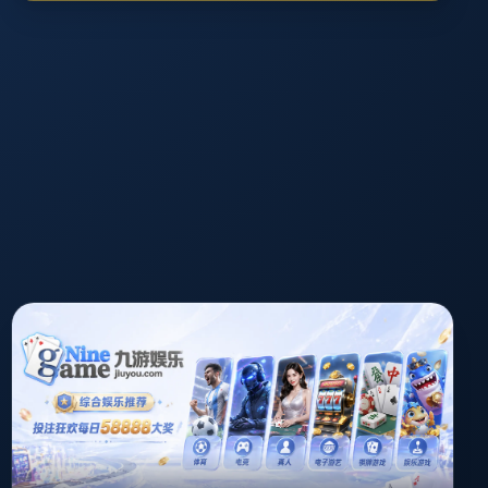
邮箱：admin@zh-zone-pgsimulator.com
地址：江苏省宿迁市宿城区幸福街道
热点新闻
德科：奥尔莫的加盟给
球队带来更多选择；球
迷应对巴萨有信心
2026-08-08
韩媒：韩国队在国内突
遭兴奋剂检测，事先未
通知且影响训练
，也反映了
2026-08-08
2026年美加墨世界杯亚
洲区预选赛 中国vs印度
尼西亚 首发名单