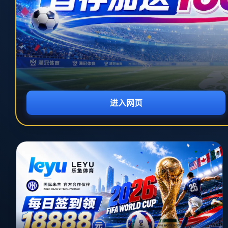
在中国足球超级联赛第26轮的比赛中，申花队的于汉超凭
申花队整体实力的提升。本文将通过分析此次比赛及于汉
**于汉超的杰出表现**