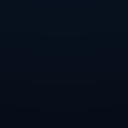
。早在数个赛季之前，他就已经是队内的重要球员，**多次为球队赢得
他的个人认可，也是对申花队整体实力的肯定。球队管理层也表示，申花队的