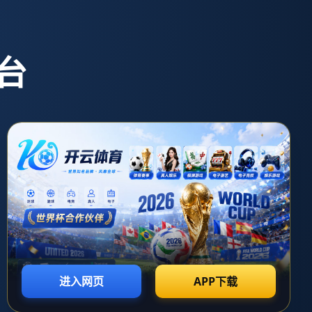
关于我们
产品服务
新闻资讯
联系方式
当前位置：
首页
>
新闻中心
站内搜索
中，我们发
联系信息
分析人士的
电话：028-6392341
传真：028-6392341