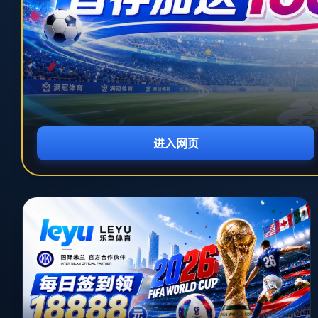
首先，不可否认的是，_主场优势_在这11场连胜中发挥
力。此外，皇马在主场比赛时，通过调动全部球员的潜能
**豪华阵容与核心球星的发挥**
在这些比赛中，皇马依靠其豪华的阵容和核心球星的出色
配合和个人能力的充分展现，使得他们在西班牙人的阵地
绝佳的状态。这些球员的卓越表现也让西班牙人的防线难
**防守体系的稳固**
除了攻击线的强大，_防守_也是皇马获胜的关键之一。在
挥还是后防线的团队协作，皇马都展现出了一支顶级队伍应
西班牙人的多次进攻，成为比赛胜负的决定因素。
**对手西班牙人的阵容变化与挑战**