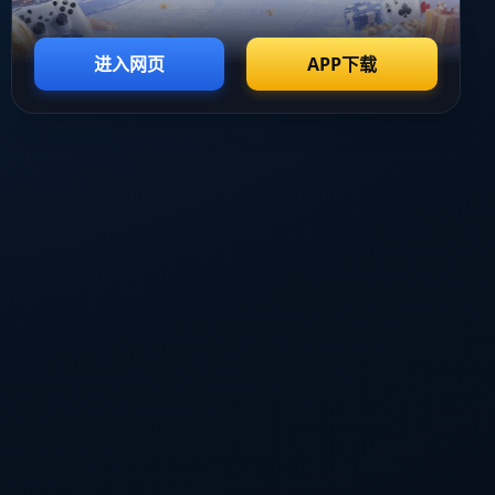
世俱杯怪象：豪门争相
避开小组第1，5亿巨头
惹全球怒火
2026-08-07
球队结构不