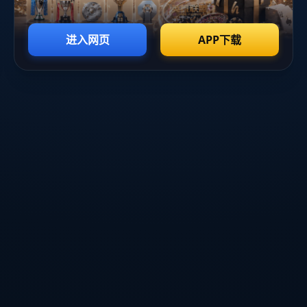
面的情况。近年来，西班牙人队面临着阵容频繁调整和战术变革。他们的