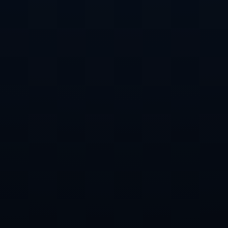
们
快捷链接
网站首页
：江苏省宿迁市宿城区幸福街道
公司简介
028-6392341
产品中心
18754404234
新闻动态
18754404234