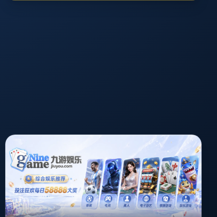
巨大的动
邮箱：admin@zh-zone-pgsimulator.com
地址：江苏省宿迁市宿城区幸福街道
员们的默契
热点新闻
次展现出了
将的超常发
掌握世界杯精彩赛事的
顶级直播网站推荐
功顶住了
2026-08-07
2023世界杯巴西赛现场直播全攻略
2026-08-07