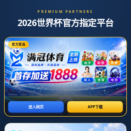
新闻中心
当前位置：
首页
>
新闻中心
约基奇36+17+10快船险胜掘金 76人克热火3连胜
2026-07-07T08:30:17+08:00
**约基奇36+17+10快船险胜掘金 76人克热火3连胜**
在这个充满竞争的NBA赛季中，每一场比赛都是决胜负的关键。近
日，快船队与掘金队的较量成为了球迷们热议的话题，尤其是在掘
金明星中锋**尼科拉·约基奇**的出色表现下，他以**36分、17个篮
板和10次助攻**的全能数据，展示了自己作为联盟顶级球员的实
力。然而，面对如此强劲的对手，快船队凭借出色的团队配合和临