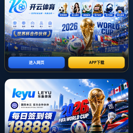
场应变，以微弱的优势险胜掘金。此外，76人队在同样激烈的比赛
中也没有让球迷失望，凭借强劲的表现成功克制热火队，迎来了三
连胜。
### 快船与掘金的对决
快船与掘金的比赛可谓是本季的精彩之战。约基奇在比赛中大放异
彩，以高效的进攻和出色的传球能力，帮助掘金在场上始终保持竞
争力。尽管约基奇已经展现了他毫无疑问的MVP实力，但快船的防
守策略有效遏制了其他球员的得分，尤其在关键时刻， 快船队的**
保罗·乔治**和**科怀·伦纳德**接连上演精彩时刻，最终帮助球队捍
卫了主场。根据数据统计，快船在最后一节打出了一波**12-3**的
高潮，充分证明了关键时刻的基础战术执行力。
### 76人携手克热火