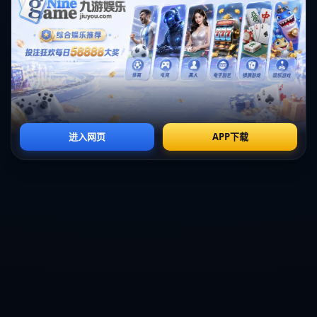
**NBA赛季依然充满变数***，期待未来更多精彩对决的到来。
联系信息
电话：028-6392341
传真：028-6392341
邮箱：admin@zh-zone-pgsimulator.com
地址：江苏省宿迁市宿城区幸福街道
关于我们
我们为全球体育迷打造了一个覆盖足球、篮球、网球等经典赛事的