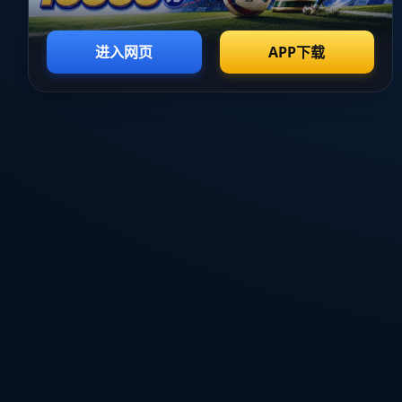
**中国三人男篮的困境**
在本届3x3世界杯上，中国男篮的首场比赛并没有达到预
一节比赛中，中国队由于失误频繁以及进攻端效率不高，迅
防守**策略无疑让中国男篮处于了极大的劣势。