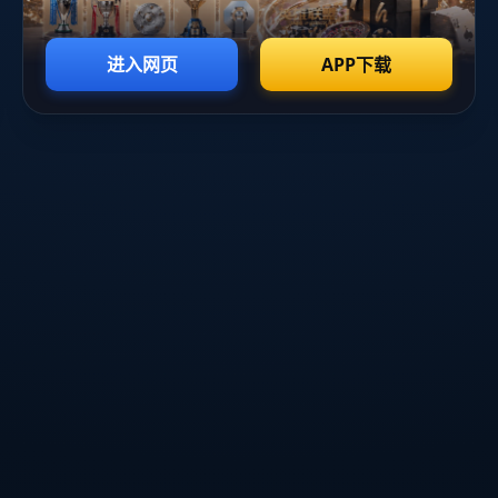
期目标，而对阵拉脱维亚的这场比赛更是暴露了球队在战术以及心理上的不
速被拉脱维亚拉开了分差。尽管球队在比赛中努力寻求反击机会，但对手