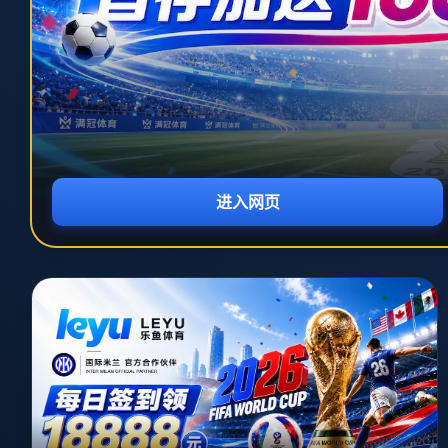
一个值得参考的案例是2018年的克罗地亚国家队。尽管
界杯决赛。这种精神值得每一个志在胜利的球队学习。国足