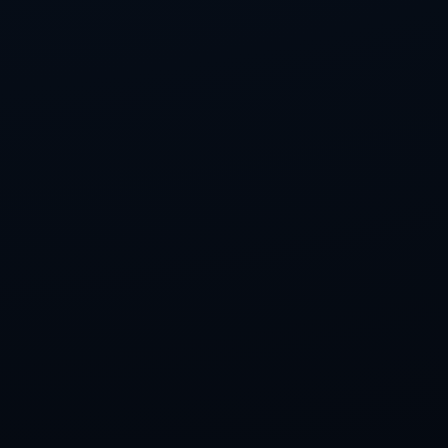
焕发耀眼光
扫描二维码