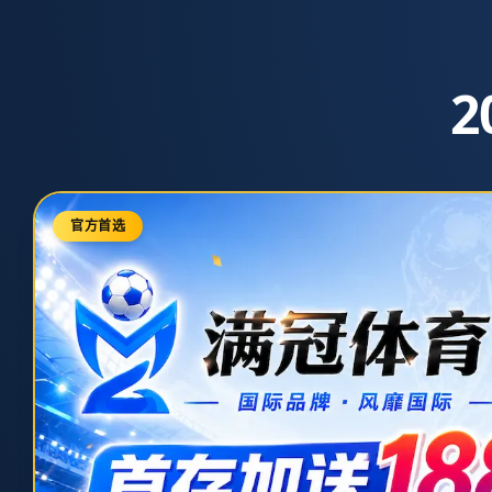
客服热线：028-6392341
Email:
admin@zh-
新闻中心
足球报：18强赛
在全球体育热潮中，足球不仅是一项运动，更是一种文化。
足需要设定明确的底线，而作为管理机构的足协也需要制定
**确保18强赛国足底线的重要性**
*18强赛*是对国足实力的一次重大考验。面对强大的对
需要设立一个底线，即在比赛中做到不放弃、不气馁**。