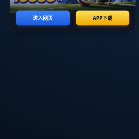
**足协在应对18强赛中的角色**
在国足奋力拼搏的背后，足协作为管理机构，需要提供全面