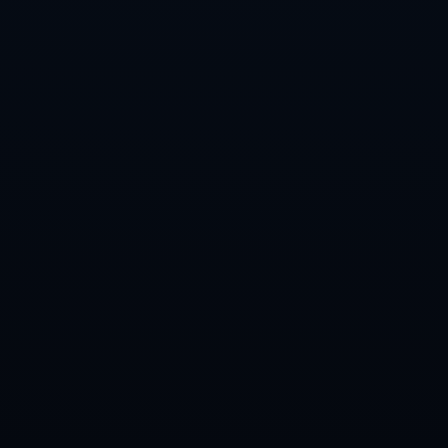
联系信息
电话：028-6392341
传真：028-6392341
邮箱：admin@zh-zone-pgsimulator.com
地址：江苏省宿迁市宿城区幸福街道
关于我们
我们为全球体育迷打造了一个覆盖足球、篮球、网球等经典赛事的
平台，特别关注世界杯、NBA等顶级赛事。无论是欧洲冠军联赛、
英超，还是NBA赛程，平台都为您提供实时直播、数据分析和赛后