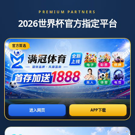
新闻中心
当前位置：
首页
>
新闻中心
自1993年4月以来，TAA是首位在英格兰任意球破门
的利物浦球员
2026-07-07T08:30:17+08:00
**自1993年4月以来，TAA在英格兰任意球破门成就独占鳌头——
利物浦再现历史时刻**
在英格兰足球的历史长河中，利物浦作为一支拥有辉煌历史的俱乐
部，常常因为其球员们在球场上的杰出表现而被记住。而近日，年
轻才俊特伦特·亚历山大-阿诺德（Trent Alexander-Arnold，简称TA