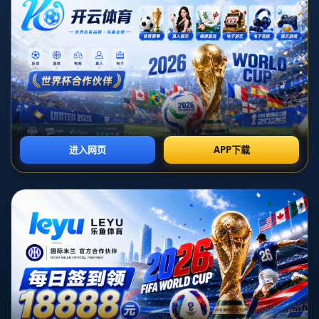
A）再次成为潮流人物。他在英格兰赛场上以一记精彩的任意球破
门，不仅为球队带来胜利，也打破了*自1993年4月以来*的纪录，
成为利物浦**首位**在英格兰任意球直接破门的球员。
### 特伦特·亚历山大-阿诺德: 天降神兵
作为一名后卫，特伦特·亚历山大-阿诺德不仅在防守上表现出色，更
在进攻端展现了非凡的才华。他以右后卫的身份崛起，凭借精准的
传球和任意球脚法，已成为现代足球战术中的**多面手**。TAA的*
任意球技艺*在这一刻成为他同龄人和后辈仰望的标杆。
### 历史的重现与突破