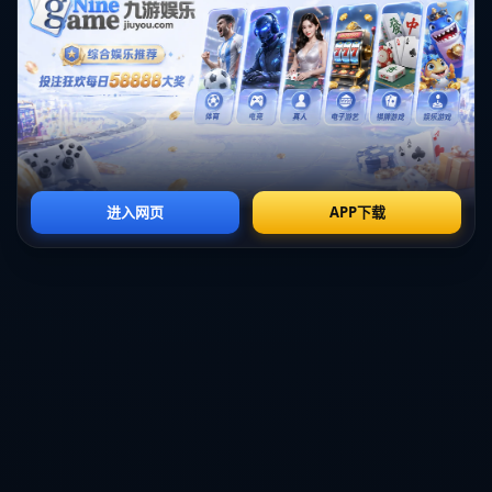
已成为决定比赛胜负的关键因素之一。通过对这粒进球的分析，我
们看到TAA的站位、观察能力以及最后的那一脚踢出的完美弧线，
都是他多年训练和天赋的结合。这让我们不禁联想到1993年那记同
样具有划时代意义的任意球破门，似乎时光在这刻重叠。
### 任意球在现代足球中的演变
在现代足球中，任意球已不再是**固定套路**，而是战略的一部
分。从球员站位、配合角度到射门瞬间的执行，都是门精妙的艺
术。TAA在比赛中利用他的*智慧和技巧*，使得任意球战术更具效
率，也提醒我们，利物浦从来不缺乏创新和对胜利的渴望。
### 未来展望
特伦特·亚历山大-阿诺德的崛起，标志着利物浦新一代球员的潜力和
无限可能。作为**球队的中流砥柱**，他的表现不仅影响着整个俱
乐部的发展，也对英格兰国家队的未来充满期待。他的成功故事激
励着更多年轻球员，鼓舞他们在绿茵场上追逐自己的梦想。
利物浦和特伦特·亚历山大-阿诺德的结合，再次向世人证明，足球不
仅是**力量与速度**的对决，更是技艺与智慧的较量。在未来，我
们期待着TAA更多的精彩表现，为利物浦书写更多辉煌的历史篇
章。