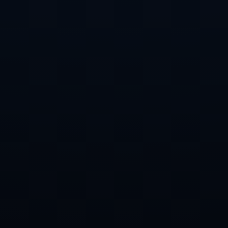
联系信息
电话：028-6392341
传真：028-6392341
邮箱：admin@zh-zone-pgsimulator.com
地址：江苏省宿迁市宿城区幸福街道
关于我们
我们为全球体育迷打造了一个覆盖足球、篮球、网球等经典赛事的
平台，特别关注世界杯、NBA等顶级赛事。无论是欧洲冠军联赛、
英超，还是NBA赛程，平台都为您提供实时直播、数据分析和赛后
回放。智能推荐系统帮助您找到最感兴趣的赛事，与世界各地球迷
共享运动的魅力。