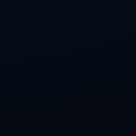
扫描二维码