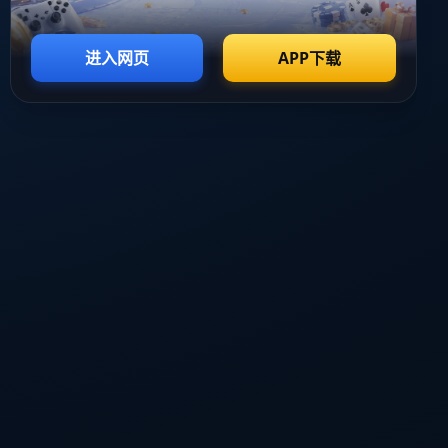
马竞豪取胜利肩负重任 志在西甲争冠再创
辉煌
2026-08-08
基础。正是
续保持这样