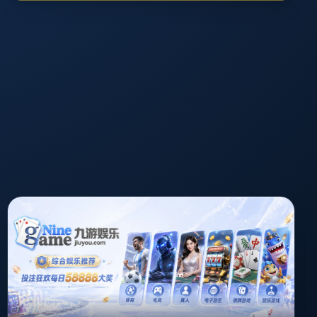
大的实力保
邮箱：admin@zh-zone-pgsimulator.com
地址：江苏省宿迁市宿城区幸福街道
教练团队善
，海港会通
热点新闻
的专注力和
员也在这种
体坛：扬科维奇排兵布
阵有硬伤，韦世豪也难
证明。例
挽0进球的结局
狂潮，最终
2026-08-08
畅享世界杯非洲预选赛
精彩直播全攻略
2026-08-08