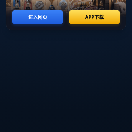
好的团队氛围**，都为上海海港在中超赛场连胜和多次大胜利奠定了坚实
，也成为了造就“大比分惨案”的常客。而在未来的比赛中，海港能否继