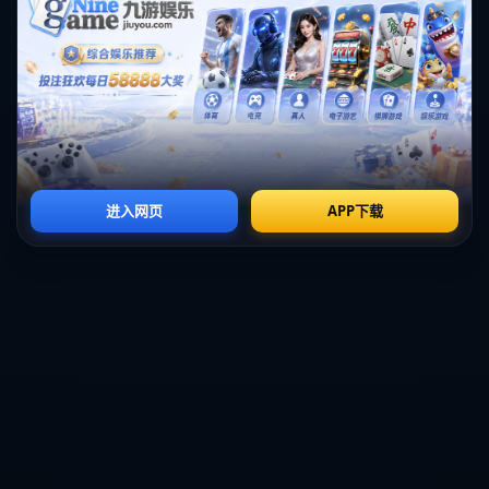
联系信息
电话：028-6392341
传真：028-6392341
邮箱：admin@zh-zone-pgsimulator.com
地址：江苏省宿迁市宿城区幸福街道