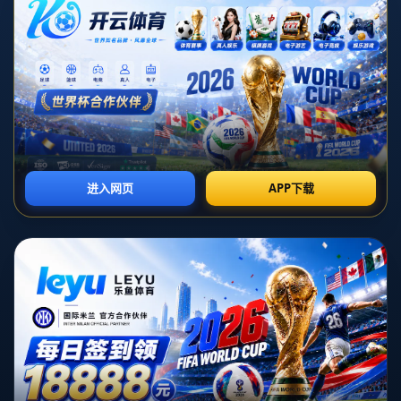
万年薪要价是否合理？
首要，我们需**深入分析湖人队的需求**。随着勒布朗·詹姆斯和安
东尼·戴维斯引领的核心阵容逐渐成熟，湖人需要一位可靠且富有经
验的后卫给予支持。这不仅是为了分担詹姆斯在组织进攻上的压
力，更是为了增强球队后场的得分能力。作为一名经过证明的得分
手和防守者，范弗里特无疑是满足这一战略需要的理想人选。
**范弗里特的职业生涯表现**完全支持他的薪资要求。他在2019-2
020赛季帮助猛龙队在没有考瓦伊·莱昂纳德的情况下，继续保持竞
争力，证明了他的领导能力和比赛影响力。范弗里特是一名非常出
色的三分射手，并且以稳健的防守著称，这些特质在季后赛中尤为