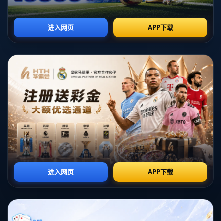
**卓越的防守能力与稳定性**
廷伯所在的球队在防守端的**卓越表现**是其自信的基石。足球比
赛中，防守是取胜的重要部分，一个稳固的防线可以限制对手的进
攻火力，减轻球队的压力。廷伯的球队通过系统化的防守训练以及
球员之间的**默契配合**，打造出了一道难以攻破的防线。这样的
防线不仅在身体层面进行对抗，更在心理层面对进攻球员造成威
慑。