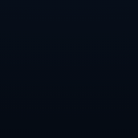
队员们的表现，正因如此，廷伯能带领球队稳住对手的如潮攻势。
**真实案例：难攻的后防**
可以提及某一具体比赛中，毫无疑问是这样优越的防守能力帮助廷
伯球队**战胜了劲敌**。在这场比赛中，对 手的几位明星进攻球员
屡次尝试突破，但都未能成功，而廷伯团队利用一次精准的反攻成
功赢得比赛。这不仅显示了防守的坚不可摧，更展示了球队灵活应
变的能力。
**总结：一个字就是稳**
用“稳”字来形容廷伯的足球哲学再贴切不过。在他看来，**稳固的
防线**是球队获胜的保障，即便是在最艰难时刻，只要能确保不丢
球，胜利的天平便会倾向自己一方。而有了“进一个就赢”的无畏气
势，廷伯与他的队友们将继续在绿茵场上书写属于他们的传奇。
联系信息