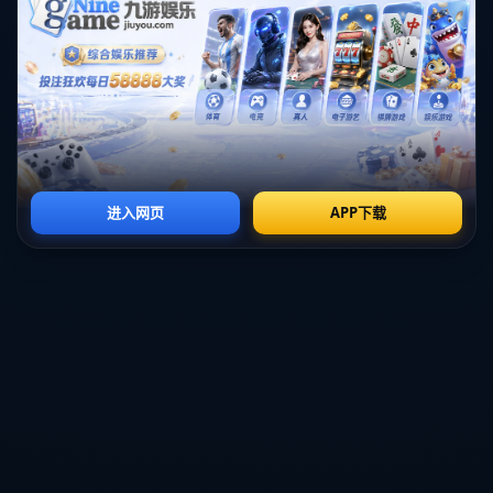
除了生理因素，**心理素质**在运动员的恢复过程中同样占据重要
位置。东契奇在采访中提到他“肯定会好起来”，这不仅是一种积极
的信念，也是一种心理调适的表现。在面对伤病困扰时，保持乐观
的心态能够帮助运动员更快地恢复。例如，**斯蒂芬·库里**在经历
脚踝伤病后，通过积极的态度和不懈的努力，成功回归赛场，并保
持了高水平的竞技状态。
### 科技在运动康复中的应用
当今，科技的发展为运动员的恢复提供了更多可能性。许多球队开
始引入先进的设备和技术，以加快球员的恢复进程。例如，冷疗、
超声波理疗和抗震训练等现代康复手段，都能够有效激活身体的自
愈能力。东契奇作为年轻一代的领军人物，也需要紧跟科技发展的