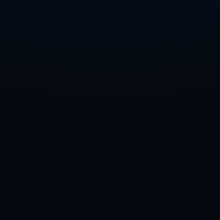
联系信息
电话：028-6392341
传真：028-6392341
邮箱：admin@zh-zone-pgsimulator.com
地址：江苏省宿迁市宿城区幸福街道
关于我们
我们为全球体育迷打造了一个覆盖足球、篮球、网球等经典赛事的
平台，特别关注世界杯、NBA等顶级赛事。无论是欧洲冠军联赛、
英超，还是NBA赛程，平台都为您提供实时直播、数据分析和赛后
回放。智能推荐系统帮助您找到最感兴趣的赛事，与世界各地球迷
共享运动的魅力。